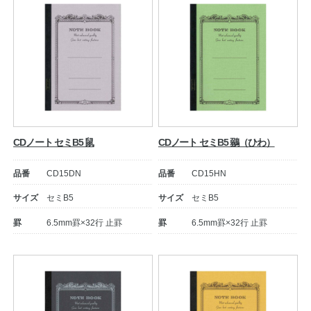
CDノート セミB5 鼠
CDノート セミB5 鶸（ひわ）
品番
CD15DN
品番
CD15HN
サイズ
セミB5
サイズ
セミB5
罫
6.5mm罫×32行 止罫
罫
6.5mm罫×32行 止罫