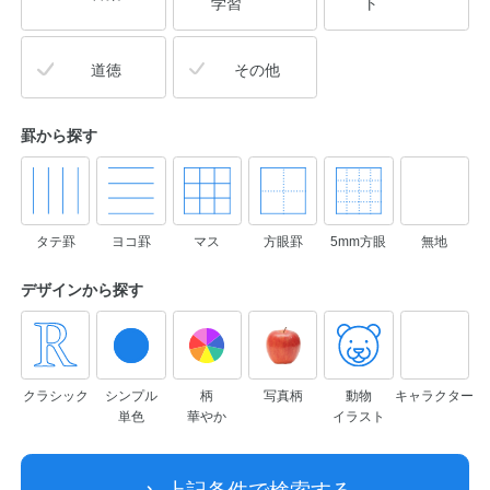
学習
ト
道徳
その他
罫から探す
タテ罫
ヨコ罫
マス
方眼罫
5mm方眼
無地
デザインから
探す
クラシック
シンプル
柄
写真柄
動物
キャラクター
単色
華やか
イラスト