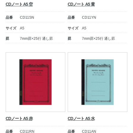
CDノート A5 空
CDノート A5 黄
品番
CD11SN
品番
CD11YN
サイズ
A5
サイズ
A5
罫
7mm罫×25行 通し罫
罫
7mm罫×25行 通し罫
CDノート A5 赤
CDノート A5 水
品番
CD11RN
品番
CD11AN