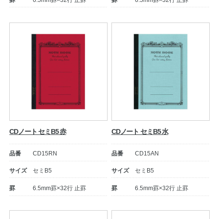
罫
6.5mm罫×32行 止罫
罫
6.5mm罫×32行 止罫
公式アカウント
日本ノート
CDノート セミB5 赤
CDノート セミB5 水
品番
CD15RN
品番
CD15AN
サイズ
セミB5
サイズ
セミB5
罫
6.5mm罫×32行 止罫
罫
6.5mm罫×32行 止罫