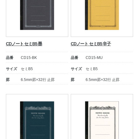
CDノート セミB5 墨
CDノート セミB5 辛子
品番
CD15-BK
品番
CD15-MU
サイズ
セミB5
サイズ
セミB5
罫
6.5mm罫×32行 止罫
罫
6.5mm罫×32行 止罫