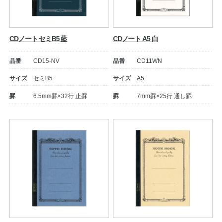
CDノート セミB5 藍
CDノート A5 白
品番
CD15-NV
品番
CD11WN
サイズ
セミB5
サイズ
A5
罫
6.5mm罫×32行 止罫
罫
7mm罫×25行 通し罫