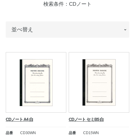
検索条件：
CDノート
ノートの豆知識
探求・自主学習のすすめ
並
並べ替え
工場フォトツアー
べ
替
アンケート
え
公式オンラインショップ
企業情報
SDGsと未来
カタログ
お知らせ
お問い合わせ
プライバシーポリシー
CDノート A4 白
CDノート セミB5 白
English
品番
CD30WN
品番
CD15WN