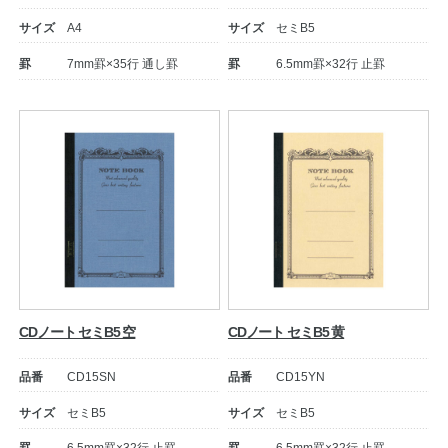
サイズ
A4
サイズ
セミB5
罫
7mm罫×35行 通し罫
罫
6.5mm罫×32行 止罫
教職員の皆さまへ
法人のお客様へ
CDノート セミB5 空
CDノート セミB5 黄
OEMご希望の方へ
品番
CD15SN
品番
CD15YN
サイズ
セミB5
サイズ
セミB5