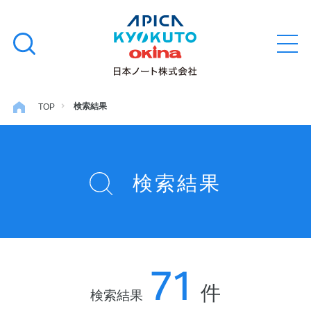
本
学習帳
検
文
メ
索
ニ
へ
ュ
す
ス
ー
学用品
を
る
キ
検索結果
TOP
開
閉
ッ
ノート・メモ
プ
検索結果
ファイル・バインダー
日用・事務用品
71
特集・コラム
件
検索結果