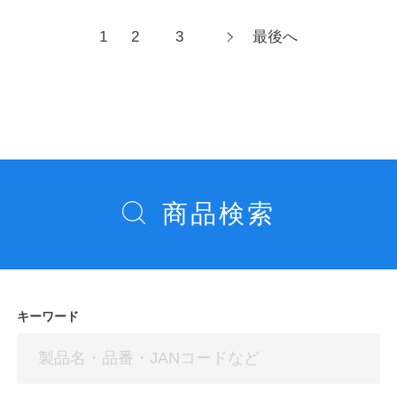
投
1
2
3
最後へ
次
へ
稿
ナ
ビ
ゲ
ー
シ
商品検索
ョ
ン
キーワード