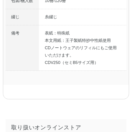
包装/梱入数
10冊/120冊
綴じ
糸綴じ
備考
表紙：特殊紙
本文用紙：王子製紙特抄中性紙使用
CDノートウェアのリフィルにもご使用
いただけます。
CDV250（セミB5サイズ用）
取り扱いオンラインストア