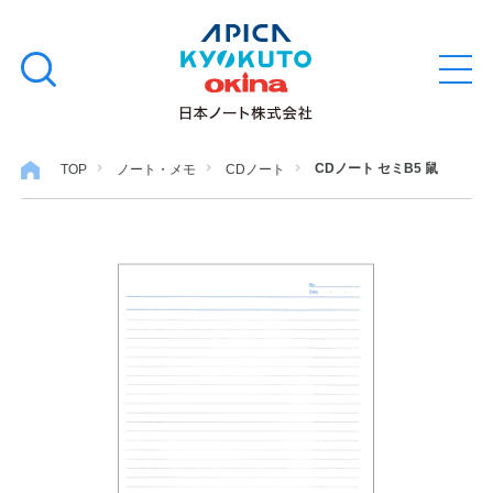
本
学習帳
検
文
メ
索
ニ
へ
ュ
す
ス
ー
学用品
を
る
キ
CDノート セミB5 鼠
TOP
ノート・メモ
CDノート
開
閉
ッ
ノート・メモ
プ
ファイル・バインダー
日用・事務用品
特集・コラム