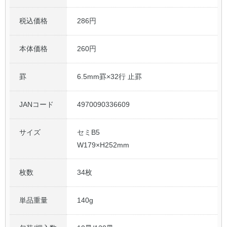
税込価格
286円
本体価格
260円
罫
6.5mm罫×32行 止罫
JANコード
4970090336609
サイズ
セミB5
W179×H252mm
枚数
34枚
単品重量
140g