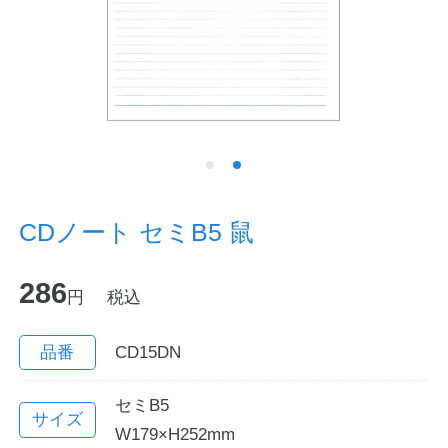
ノートの豆知識
探求・自主学習のすすめ
工場フォトツアー
アンケート
CDノート セミB5 鼠
公式オンラインショップ
286
円
税込
企業情報
SDGsと未来
カタログ
お知らせ
品番
CD15DN
お問い合わせ
プライバシーポリシー
セミB5
サイズ
W179×H252mm
English