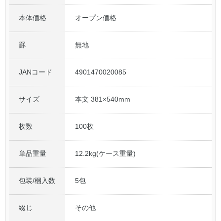
本体価格
オープン価格
公式アカウント
罫
無地
日本ノート
JANコード
4901470020085
サイズ
本文 381×540mm
枚数
100枚
単品重量
12.2kg(ケース重量)
包装/梱入数
5包
綴じ
その他