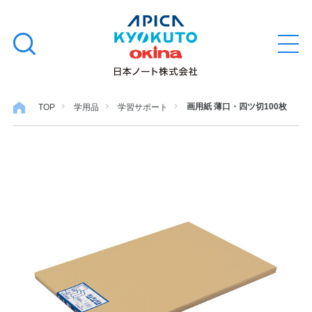
本
学習帳
検
文
メ
索
ニ
へ
ュ
す
ス
ー
学用品
を
る
キ
画用紙 薄口・四ツ切100枚
TOP
学用品
学習サポート
開
閉
ッ
ノート・メモ
プ
ファイル・バインダー
日用・事務用品
特集・コラム