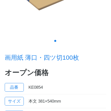
ノートの豆知識
探求・自主学習のすすめ
工場フォトツアー
アンケート
画用紙 薄口・四ツ切100枚
公式オンラインショップ
オープン価格
企業情報
SDGsと未来
カタログ
お知らせ
品番
KE0854
お問い合わせ
プライバシーポリシー
サイズ
本文 381×540mm
English