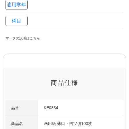
適用学年
科目
マークの説明はこちら
教職員の皆さまへ
商品仕様
法人のお客様へ
OEMご希望の方へ
品番
KE0854
商品名
画用紙 薄口・四ツ切100枚