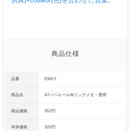
房具)+couleur(色)を合わせた言葉。
公式アカウント
日本ノート
商品仕様
品番
E981T
商品名
A7パペルールWリングメモ・透明
税込価格
352円
本体価格
320円