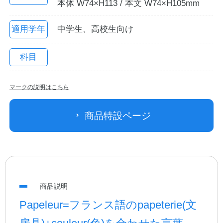
本体 W74×H113 / 本文 W74×H105mm
適用学年
中学生、高校生向け
科目
マークの説明はこちら
教職員の皆さまへ
商品特設ページ
法人のお客様へ
OEMご希望の方へ
商品説明
Papeleur=フランス語のpapeterie(文