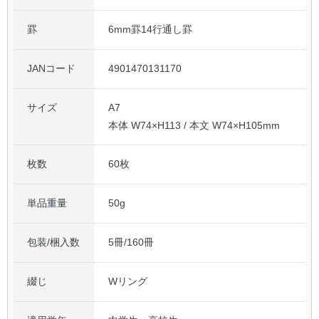
罫
6mm罫14行通し罫
JANコード
4901470131170
サイズ
A7
本体 W74×H113 / 本文 W74×H105mm
枚数
60枚
単品重量
50g
包装/梱入数
5冊/160冊
綴じ
Wリング