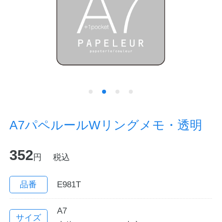
ノートの豆知識
探求・自主学習のすすめ
工場フォトツアー
アンケート
公式オンラインショップ
A7パペルールWリングメモ・透明
企業情報
SDGsと未来
352
円
税込
カタログ
お知らせ
品番
E981T
お問い合わせ
プライバシーポリシー
A7
English
サイズ