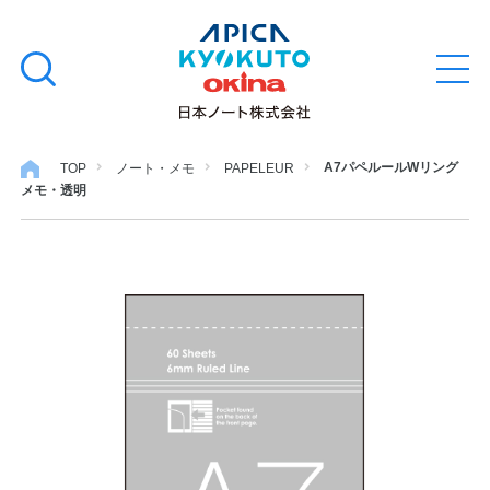
本
学習帳
検
文
メ
索
ニ
へ
ュ
す
ス
ー
学用品
を
る
キ
A7パペルールWリング
TOP
ノート・メモ
PAPELEUR
開
メモ・透明
閉
ッ
ノート・メモ
プ
ファイル・バインダー
日用・事務用品
特集・コラム