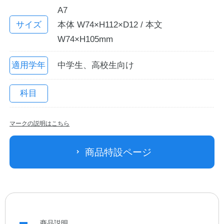
A7
サイズ
本体 W74×H112×D12 / 本文
W74×H105mm
適用学年
中学生、高校生向け
科目
教職員の皆さまへ
マークの説明はこちら
法人のお客様へ
商品特設ページ
OEMご希望の方へ
商品説明