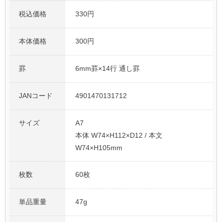
税込価格
330円
本体価格
300円
罫
6mm罫×14行 通し罫
JANコード
4901470131712
サイズ
A7
本体 W74×H112×D12 / 本文
W74×H105mm
枚数
60枚
単品重量
47g