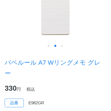
ノートの豆知識
探求・自主学習のすすめ
工場フォトツアー
アンケート
公式オンラインショップ
パペルール A7 Wリングメモ グレ
ー
企業情報
SDGsと未来
330
カタログ
お知らせ
円
税込
お問い合わせ
プライバシーポリシー
品番
E982GR
English