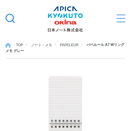
本
学習帳
検
文
メ
索
ニ
へ
ュ
す
ス
ー
学用品
を
る
キ
パペルール A7 Wリング
TOP
ノート・メモ
PAPELEUR
開
メモ グレー
閉
ッ
ノート・メモ
プ
ファイル・バインダー
日用・事務用品
特集・コラム