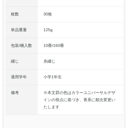
枚数
30枚
単品重量
125g
包装/梱入数
10冊/160冊
綴じ
糸綴じ
適用学年
小学1年生
備考
※本文罫の色はカラーユニバーサルデザ
インの視点に基づき、青系に順次変更い
たします