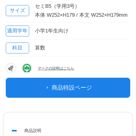
セミB5（学用3号）
サイズ
本体 W252×H179 / 本文 W252×H179mm
適用学年
小学1年生向け
科目
算数
マークの説明はこちら
教職員の皆さまへ
商品特設ページ
法人のお客様へ
OEMご希望の方へ
商品説明