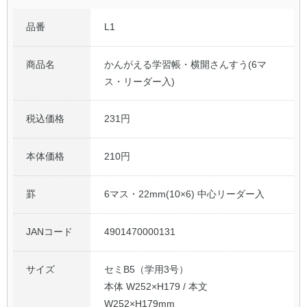
品番
L1
商品名
かんがえる学習帳・横開さんすう(6マ
ス・リーダー入)
税込価格
231円
本体価格
210円
罫
6マス・22mm(10×6) 中心リーダー入
JANコード
4901470000131
サイズ
セミB5（学用3号）
本体 W252×H179 / 本文
W252×H179mm