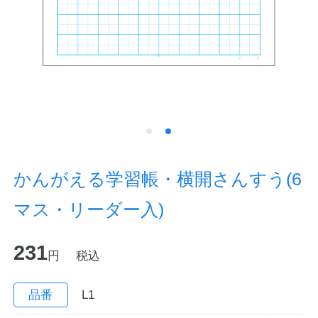
ノートの豆知識
探求・自主学習のすすめ
工場フォトツアー
アンケート
公式オンラインショップ
かんがえる学習帳・横開さんすう(6
マス・リーダー入)
企業情報
SDGsと未来
231
カタログ
お知らせ
円
税込
お問い合わせ
プライバシーポリシー
品番
L1
English