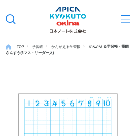
本
学習帳
検
文
メ
索
ニ
へ
ュ
す
ス
ー
学用品
を
る
キ
かんがえる学習帳・横開
TOP
学習帳
かんがえる学習帳
開
さんすう(6マス・リーダー入)
閉
ッ
ノート・メモ
プ
ファイル・バインダー
日用・事務用品
特集・コラム