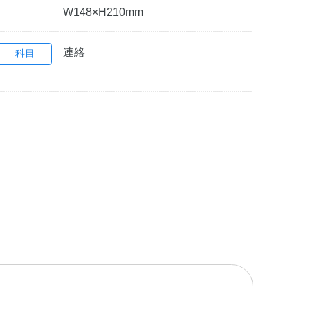
W148×H210mm
連絡
科目