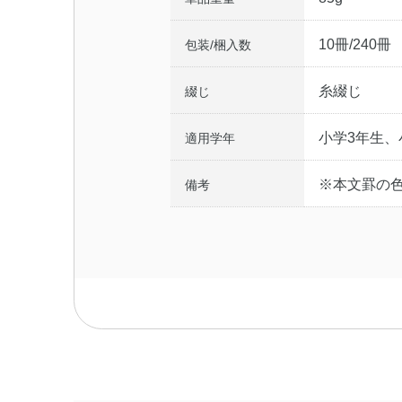
10冊/240冊
包装/梱入数
糸綴じ
綴じ
小学3年生、
適用学年
※本文罫の
備考