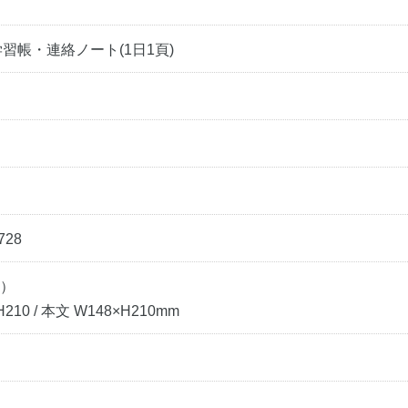
習帳・連絡ノート(1日1頁)
728
号）
210 / 本文 W148×H210mm