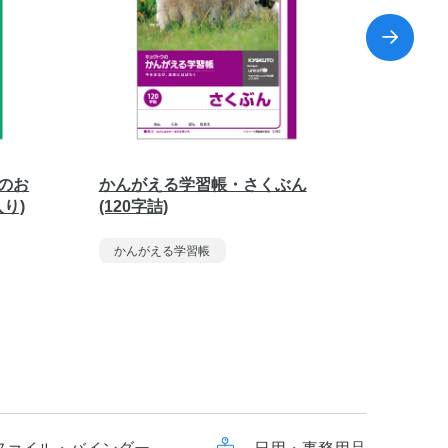
のお
かんがえる学習帳・さくぶん
かんが
り)
(120字詰)
ート(10
かんがえる学習帳
かんが