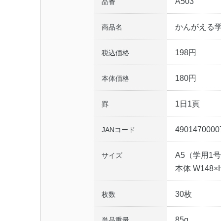
A503
品番
かんがえる学
商品名
198円
税込価格
180円
本体価格
1日1頁
罫
4901470000
JANコード
A5（学用1
サイズ
本体 W148×H
30枚
枚数
85g
単品重量