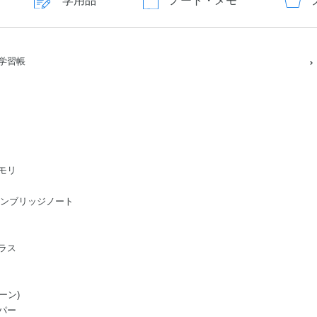
学用品
ノート・メモ
学習帳
モリ
ge/ケンブリッジノート
ラス
ーン)
パー