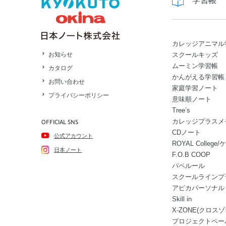
学習帳
カレッジアニマル
スクールキッズ
お知らせ
ムーミン学習帳
カタログ
かんがえる学習帳
お問い合わせ
家庭学習ノート
プライバシーポリシー
意味順ノート
Tree’s
カレッジプラスメ
OFFICIAL SNS
CDノート
公式アカウント
ROYAL Colle
日本ノート
F.O.B COOP
パペルール
スクールラインプ
アピカパーソナル
Skill in
X-ZONE(クロスゾ
プロジェクトペー