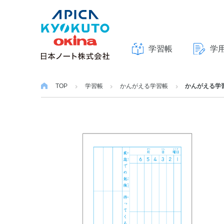
学習帳
学
本
文
TOP
学習帳
かんがえる学習帳
かんがえる学習
へ
ス
キ
ッ
プ