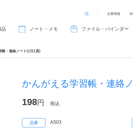
企業情報
S
検
索
す
用品
ノート・メモ
ファイル・バインダー
る
帳・連絡ノート(1日1頁)
かんがえる学習帳・連絡ノー
198
円
税込
A503
品番