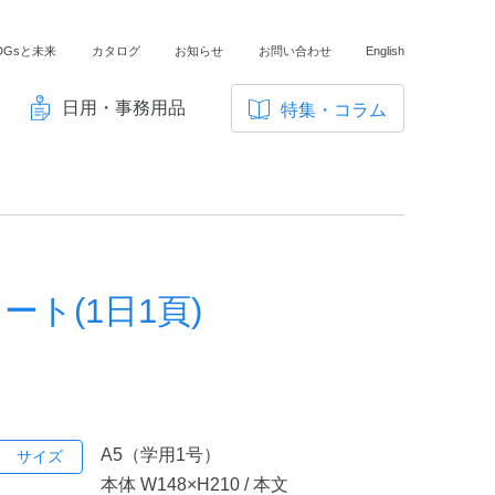
DGsと未来
カタログ
お知らせ
お問い合わせ
English
日用・事務用品
特集・コラム
サ
イ
ノートの豆知識
ト
探求・自主学習のすすめ
内
メ
工場フォトツアー
ニ
ト(1日1頁)
アンケート
ュ
ー
A5（学用1号）
サイズ
本体 W148×H210 / 本文