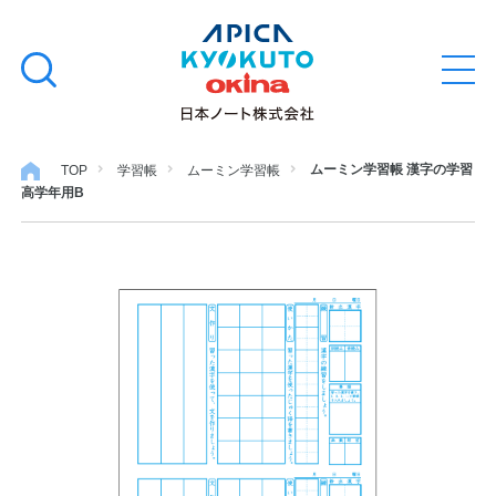
本
学習帳
検
文
メ
索
ニ
へ
ュ
す
ス
ー
学用品
を
る
キ
ムーミン学習帳 漢字の学習
TOP
学習帳
ムーミン学習帳
開
高学年用B
閉
ッ
ノート・メモ
プ
ファイル・バインダー
日用・事務用品
特集・コラム