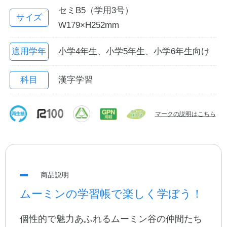
セミB5（学用3号）
サイズ
W179×H252mm
適用学年
小学4年生、小学5年生、小学6年生向け
科目
漢字学習
マークの説明はこちら
教職員の皆さまへ
法人のお客様へ
商品説明
OEMご希望の方へ
ムーミンの学習帳で楽しく学ぼう！
個性的で魅力あふれるムーミン谷の仲間たち