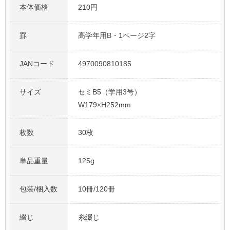
本体価格
210円
罫
高学年用B・1ページ2字
JANコード
4970090810185
サイズ
セミB5（学用3号）
W179×H252mm
枚数
30枚
単品重量
125g
包装/梱入数
10冊/120冊
綴じ
糸綴じ