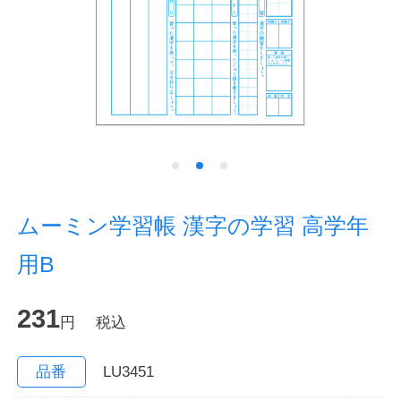
ノートの豆知識
探求・自主学習のすすめ
工場フォトツアー
アンケート
公式オンラインショップ
ムーミン学習帳 漢字の学習 高学年
用B
企業情報
SDGsと未来
231
カタログ
お知らせ
円
税込
お問い合わせ
プライバシーポリシー
品番
LU3451
English