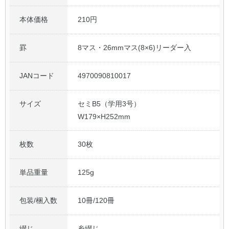
本体価格
210円
罫
8マス・26mmマス(8×6)リーダー入
JANコード
4970090810017
サイズ
セミB5（学用3号）
W179×H252mm
枚数
30枚
単品重量
125g
包装/梱入数
10冊/120冊
綴じ
糸綴じ