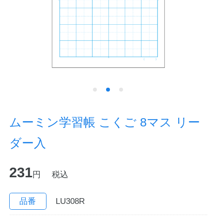
ノートの豆知識
探求・自主学習のすすめ
工場フォトツアー
アンケート
公式オンラインショップ
ムーミン学習帳 こくご 8マス リー
ダー入
企業情報
SDGsと未来
231
カタログ
お知らせ
円
税込
お問い合わせ
プライバシーポリシー
品番
LU308R
English