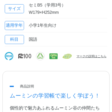
セミB5（学用3号）
サイズ
W179×H252mm
適用学年
小学1年生向け
科目
国語
マークの説明はこちら
教職員の皆さまへ
法人のお客様へ
商品説明
OEMご希望の方へ
ムーミンの学習帳で楽しく学ぼう！
個性的で魅力あふれるムーミン谷の仲間たち