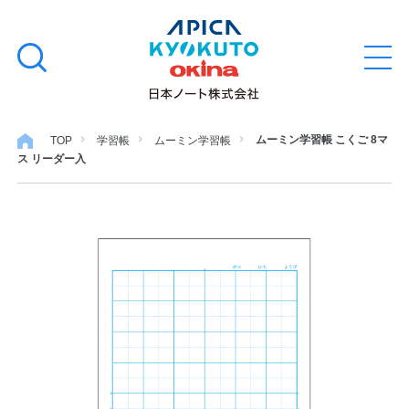
本
学習帳
検
文
メ
索
ニ
へ
ュ
す
ス
ー
学用品
を
る
キ
ムーミン学習帳 こくご 8マ
TOP
学習帳
ムーミン学習帳
開
ス リーダー入
閉
ッ
ノート・メモ
プ
ファイル・バインダー
日用・事務用品
特集・コラム