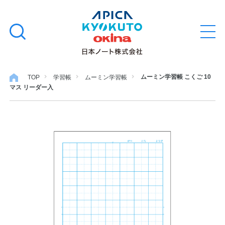
本
学習帳
検
文
メ
索
ニ
へ
ュ
す
ス
ー
学用品
を
る
キ
ムーミン学習帳 こくご 10
TOP
学習帳
ムーミン学習帳
開
マス リーダー入
閉
ッ
ノート・メモ
プ
ファイル・バインダー
日用・事務用品
特集・コラム