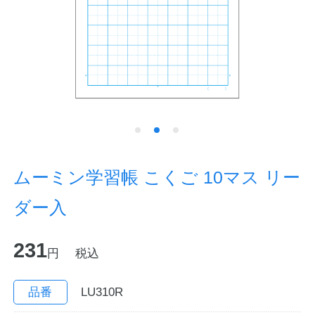
ノートの豆知識
探求・自主学習のすすめ
工場フォトツアー
アンケート
公式オンラインショップ
ムーミン学習帳 こくご 10マス リー
ダー入
企業情報
SDGsと未来
231
カタログ
お知らせ
円
税込
お問い合わせ
プライバシーポリシー
品番
LU310R
English