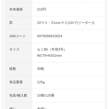
本体価格
210円
罫
10マス・21mmマス(10×7)リーダー入
JANコード
4970090810024
サイズ
セミB5（学用3号）
W179×H252mm
枚数
30枚
単品重量
125g
包装/梱入数
10冊/120冊
綴じ
糸綴じ