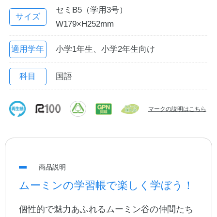
セミB5（学用3号）
サイズ
W179×H252mm
適用学年
小学1年生、小学2年生向け
科目
国語
マークの説明はこちら
教職員の皆さまへ
法人のお客様へ
商品説明
OEMご希望の方へ
ムーミンの学習帳で楽しく学ぼう！
個性的で魅力あふれるムーミン谷の仲間たち