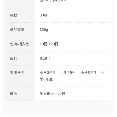
W179×H252mm
枚数
30枚
単品重量
135g
包装/梱入数
10冊/120冊
綴じ
糸綴じ
適用学年
小学3年生、小学4年生、小学5年生、小
学6年生
備考
多目的シール付