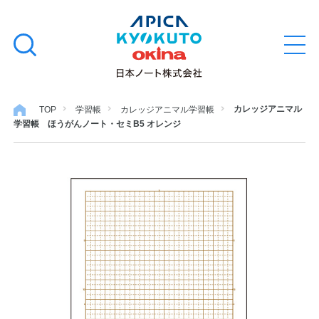
本
学習帳
検
文
メ
索
ニ
へ
ュ
す
ス
ー
学用品
を
る
キ
カレッジアニマル
TOP
学習帳
カレッジアニマル学習帳
開
学習帳 ほうがんノート・セミB5 オレンジ
閉
ッ
ノート・メモ
プ
ファイル・バインダー
日用・事務用品
特集・コラム