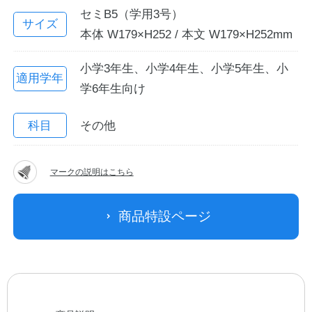
セミB5（学用3号）
サイズ
本体 W179×H252 / 本文 W179×H252mm
小学3年生、小学4年生、小学5年生、小
適用学年
学6年生向け
科目
その他
教職員の皆さまへ
マークの説明はこちら
法人のお客様へ
商品特設ページ
OEMご希望の方へ