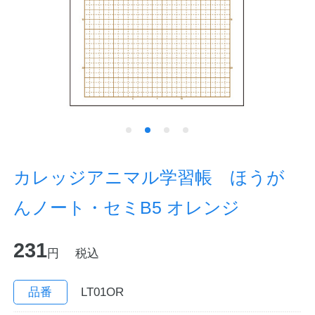
ノートの豆知識
探求・自主学習のすすめ
工場フォトツアー
アンケート
公式オンラインショップ
カレッジアニマル学習帳 ほうが
んノート・セミB5 オレンジ
企業情報
SDGsと未来
231
カタログ
お知らせ
円
税込
お問い合わせ
プライバシーポリシー
品番
LT01OR
English