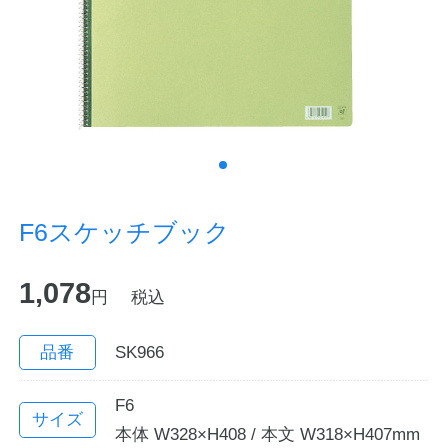
ノートの豆知識
探求・自主学習のすすめ
工場フォトツアー
アンケート
F6スケッチブック
公式オンラインショップ
1,078
円
税込
企業情報
SDGsと未来
カタログ
お知らせ
品番
SK966
お問い合わせ
プライバシーポリシー
F6
サイズ
本体 W328×H408 / 本文 W318×H407mm
English