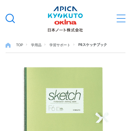
本
学習帳
検
文
メ
索
ニ
へ
ュ
す
ス
ー
学用品
を
る
キ
F6スケッチブック
TOP
学用品
学習サポート
開
閉
ッ
ノート・メモ
プ
ファイル・バインダー
日用・事務用品
特集・コラム