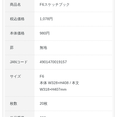
商品名
F6スケッチブック
公式アカウント
税込価格
1,078円
日本ノート
本体価格
980円
罫
無地
JANコード
4901470019157
サイズ
F6
本体 W328×H408 / 本文
W318×H407mm
枚数
20枚