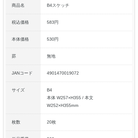
商品名
B4スケッチ
公式アカウント
税込価格
583円
日本ノート
本体価格
530円
罫
無地
JANコード
4901470019072
サイズ
B4
本体 W257×H355 / 本文
W252×H355mm
枚数
20枚