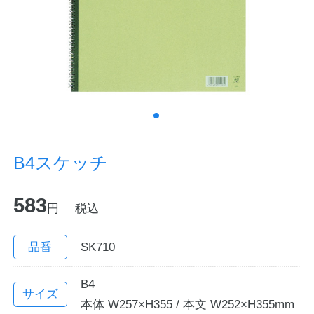
ノートの豆知識
探求・自主学習のすすめ
工場フォトツアー
アンケート
B4スケッチ
公式オンラインショップ
583
円
税込
企業情報
SDGsと未来
カタログ
お知らせ
品番
SK710
お問い合わせ
プライバシーポリシー
B4
サイズ
本体 W257×H355 / 本文 W252×H355mm
English