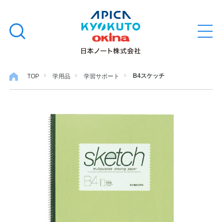
本
学習帳
検
文
メ
索
ニ
へ
ュ
す
ス
ー
学用品
を
る
キ
B4スケッチ
TOP
学用品
学習サポート
開
閉
ッ
ノート・メモ
プ
ファイル・バインダー
日用・事務用品
特集・コラム