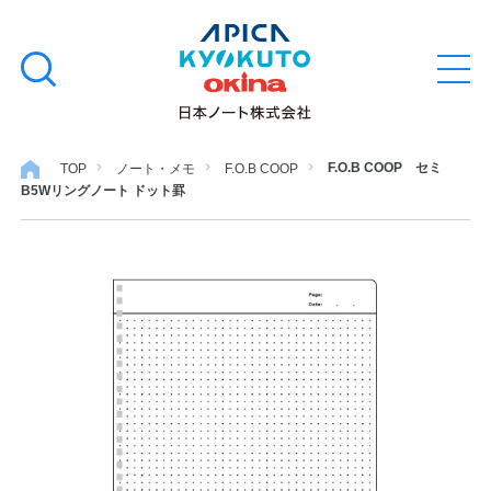
本
学習帳
検
文
メ
索
ニ
へ
ュ
す
ス
ー
学用品
を
る
キ
F.O.B COOP セミ
TOP
ノート・メモ
F.O.B COOP
開
B5Wリングノート ドット罫
閉
ッ
ノート・メモ
プ
ファイル・バインダー
日用・事務用品
特集・コラム