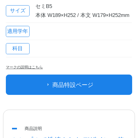
セミB5
サイズ
本体 W189×H252 / 本文 W179×H252mm
適用学年
科目
マークの説明はこちら
教職員の皆さまへ
商品特設ページ
法人のお客様へ
OEMご希望の方へ
商品説明