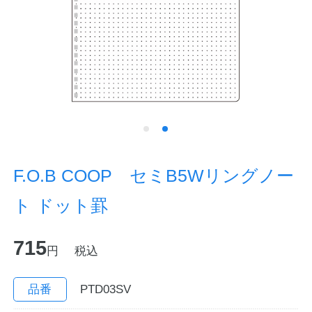
ノートの豆知識
探求・自主学習のすすめ
工場フォトツアー
アンケート
公式オンラインショップ
F.O.B COOP セミB5Wリングノー
ト ドット罫
企業情報
SDGsと未来
715
カタログ
お知らせ
円
税込
お問い合わせ
プライバシーポリシー
品番
PTD03SV
English