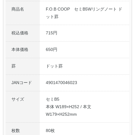
商品名
F.O.B COOP セミB5Wリングノート ド
ット罫
税込価格
715円
本体価格
650円
罫
ドット罫
JANコード
4901470046023
サイズ
セミB5
本体 W189×H252 / 本文
W179×H252mm
枚数
80枚