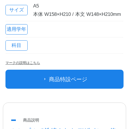
A5
サイズ
本体 W158×H210 / 本文 W148×H210mm
適用学年
科目
マークの説明はこちら
教職員の皆さまへ
商品特設ページ
法人のお客様へ
OEMご希望の方へ
商品説明