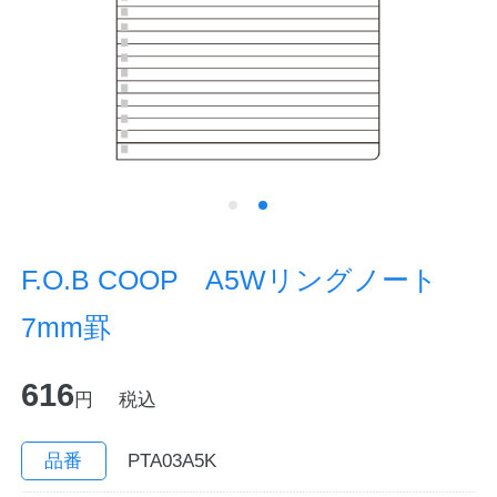
ノートの豆知識
探求・自主学習のすすめ
工場フォトツアー
アンケート
公式オンラインショップ
F.O.B COOP A5Wリングノート
7mm罫
企業情報
SDGsと未来
616
カタログ
お知らせ
円
税込
お問い合わせ
プライバシーポリシー
品番
PTA03A5K
English