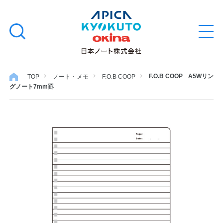
本
学習帳
検
文
メ
索
ニ
へ
ュ
す
ス
ー
学用品
を
る
キ
F.O.B COOP A5Wリン
TOP
ノート・メモ
F.O.B COOP
開
グノート7mm罫
閉
ッ
ノート・メモ
プ
ファイル・バインダー
日用・事務用品
特集・コラム