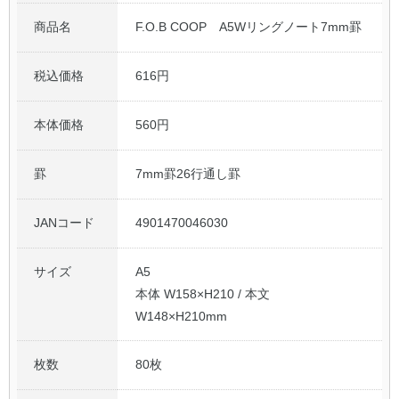
商品名
F.O.B COOP A5Wリングノート7mm罫
税込価格
616円
本体価格
560円
罫
7mm罫26行通し罫
JANコード
4901470046030
サイズ
A5
本体 W158×H210 / 本文
W148×H210mm
枚数
80枚