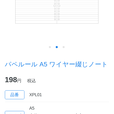
ノートの豆知識
探求・自主学習のすすめ
工場フォトツアー
アンケート
公式オンラインショップ
パペルール A5 ワイヤー綴じノート
企業情報
SDGsと未来
198
円
税込
カタログ
お知らせ
品番
XPL01
お問い合わせ
プライバシーポリシー
A5
English