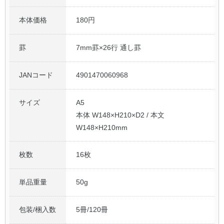
本体価格
180円
罫
7mm罫×26行 通し罫
JANコード
4901470060968
サイズ
A5
本体 W148×H210×D2 / 本文
W148×H210mm
枚数
16枚
単品重量
50g
包装/梱入数
5冊/120冊