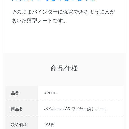
そのままバインダーに保管できるように穴が
公式アカウント
あいた薄型ノートです。
日本ノート
商品仕様
品番
XPL01
商品名
パペルール A5 ワイヤー綴じノート
税込価格
198円