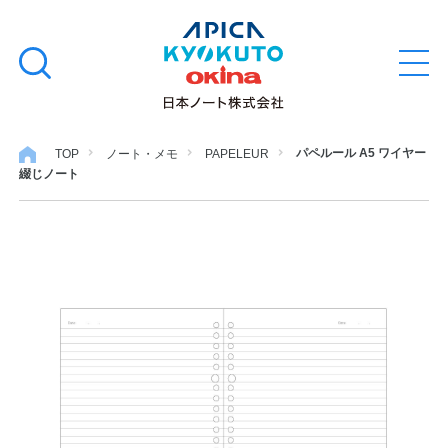
本
学習帳
検
文
メ
索
ニ
へ
ュ
す
ス
ー
学用品
を
る
キ
パペルール A5 ワイヤー
TOP
ノート・メモ
PAPELEUR
開
綴じノート
閉
ッ
ノート・メモ
プ
ファイル・バインダー
日用・事務用品
特集・コラム