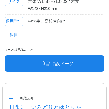
サイズ
本体 W148×H210×D2 / 本文
W148×H210mm
適用学年
中学生、高校生向け
科目
マークの説明はこちら
教職員の皆さまへ
商品特設ページ
法人のお客様へ
OEMご希望の方へ
商品説明
日常に、いろどりとゆとりを