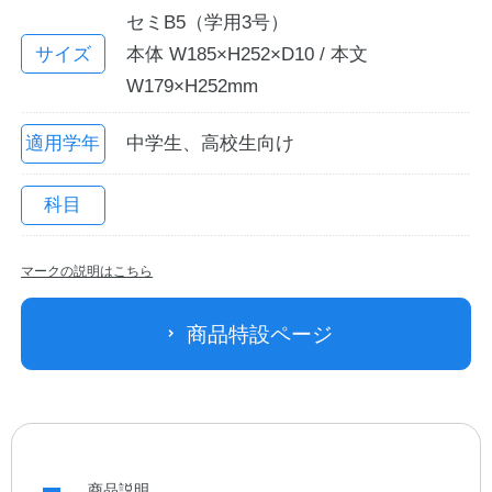
セミB5（学用3号）
サイズ
本体 W185×H252×D10 / 本文
W179×H252mm
適用学年
中学生、高校生向け
科目
教職員の皆さまへ
マークの説明はこちら
法人のお客様へ
商品特設ページ
OEMご希望の方へ
商品説明