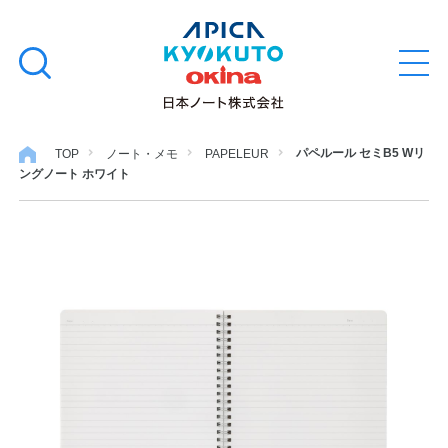
本
学習帳
検
文
メ
索
ニ
へ
ュ
す
ス
ー
学用品
を
る
キ
パペルール セミB5 Wリ
TOP
ノート・メモ
PAPELEUR
開
ングノート ホワイト
閉
ッ
ノート・メモ
プ
ファイル・バインダー
日用・事務用品
特集・コラム