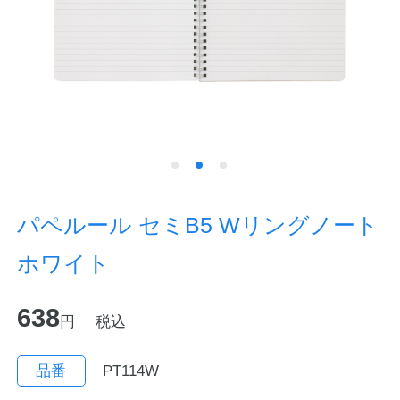
ノートの豆知識
探求・自主学習のすすめ
工場フォトツアー
アンケート
公式オンラインショップ
パペルール セミB5 Wリングノート
ホワイト
企業情報
SDGsと未来
638
カタログ
お知らせ
円
税込
お問い合わせ
プライバシーポリシー
品番
PT114W
English