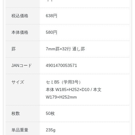
税込価格
638円
本体価格
580円
罫
7mm罫×32行 通し罫
JANコード
4901470053571
サイズ
セミB5（学用3号）
本体 W185×H252×D10 / 本文
W179×H252mm
枚数
50枚
単品重量
235g