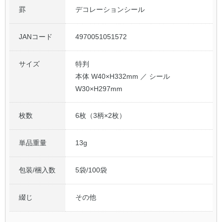
罫
デコレーションシール
JANコード
4970051051572
サイズ
特判
本体 W40×H332mm ／ シール
W30×H297mm
枚数
6枚（3柄×2枚）
単品重量
13g
包装/梱入数
5袋/100袋
綴じ
その他