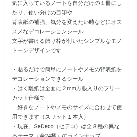
気に入っているノートを自分だけの１冊にし
たり、使い分けの目印や
公式アカウント
背表紙の補強、気分を変えたい時などにオス
日本ノート
スメなデコレーションシール
文字が書ける飾り枠が付いたシンプルなモノ
トーンデザインです
・貼るだけで簡単にノートやメモの背表紙を
デコレーションできるシール
・はく離紙は全面に２mm方眼入りのフリー
カット仕様で
好きなノートやメモのサイズに合わせて使
用できます（スリット１本入）
・現在、SeDeco（セデコ）は全８種の異な
るテーマ（全24柄）のラインナップ