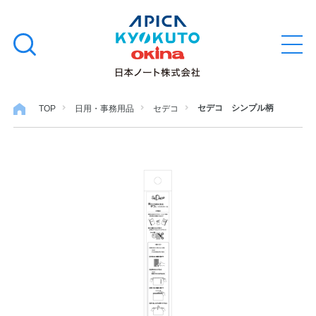
本
学習帳
検
文
メ
索
ニ
へ
ュ
す
ス
ー
学用品
を
る
キ
セデコ シンプル柄
TOP
日用・事務用品
セデコ
開
閉
ッ
ノート・メモ
プ
ファイル・バインダー
日用・事務用品
特集・コラム