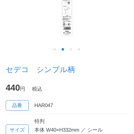
ノートの豆知識
探求・自主学習のすすめ
工場フォトツアー
アンケート
セデコ シンプル柄
公式オンラインショップ
440
円
税込
企業情報
SDGsと未来
カタログ
お知らせ
品番
HAR047
お問い合わせ
プライバシーポリシー
特判
サイズ
本体 W40×H332mm ／ シール
English