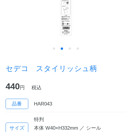
ノートの豆知識
探求・自主学習のすすめ
工場フォトツアー
アンケート
セデコ スタイリッシュ柄
公式オンラインショップ
440
円
税込
企業情報
SDGsと未来
カタログ
お知らせ
品番
HAR043
お問い合わせ
プライバシーポリシー
特判
サイズ
本体 W40×H332mm ／ シール
English