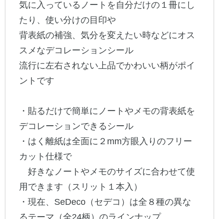
気に入っているノートを自分だけの１冊にし
たり、使い分けの目印や
公式アカウント
背表紙の補強、気分を変えたい時などにオス
日本ノート
スメなデコレーションシール
流行に左右されない上品でかわいい柄がポイ
ントです
・貼るだけで簡単にノートやメモの背表紙を
デコレーションできるシール
・はく離紙は全面に２mm方眼入りのフリー
カット仕様で
好きなノートやメモのサイズに合わせて使
用できます（スリット１本入）
・現在、SeDeco（セデコ）は全８種の異な
るテーマ（全24柄）のラインナップ