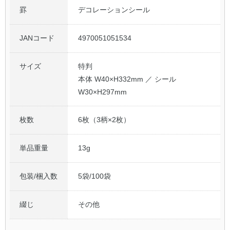
罫
デコレーションシール
JANコード
4970051051534
サイズ
特判
本体 W40×H332mm ／ シール
W30×H297mm
枚数
6枚（3柄×2枚）
単品重量
13g
包装/梱入数
5袋/100袋
綴じ
その他