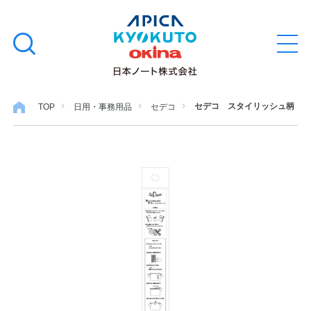
本
学習帳
検
文
メ
索
ニ
へ
ュ
す
ス
ー
学用品
を
る
キ
セデコ スタイリッシュ柄
TOP
日用・事務用品
セデコ
開
閉
ッ
ノート・メモ
プ
ファイル・バインダー
日用・事務用品
特集・コラム