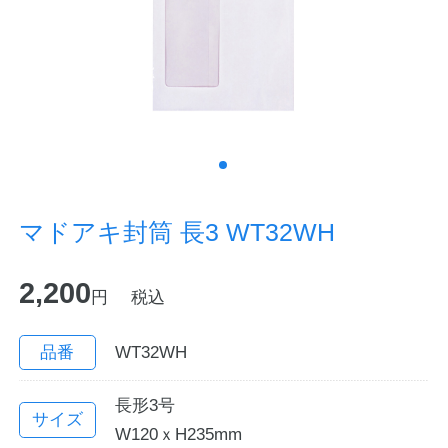
ノートの豆知識
探求・自主学習のすすめ
工場フォトツアー
アンケート
マドアキ封筒 長3 WT32WH
公式オンラインショップ
2,200
円
税込
企業情報
SDGsと未来
カタログ
お知らせ
品番
WT32WH
お問い合わせ
プライバシーポリシー
長形3号
サイズ
W120ｘH235mm
English