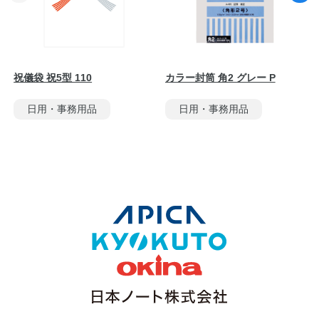
祝儀袋 祝5型 110
カラー封筒 角2 グレー P
日用・事務用品
日用・事務用品