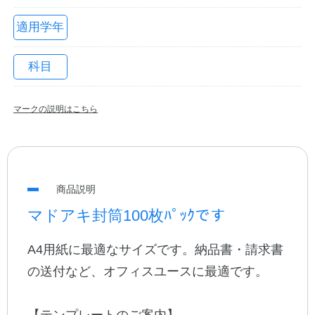
適用学年
科目
マークの説明はこちら
教職員の皆さまへ
商品説明
法人のお客様へ
マドアキ封筒100枚ﾊﾟｯｸです
A4用紙に最適なサイズです。納品書・請求書
OEMご希望の方へ
の送付など、オフィスユースに最適です。