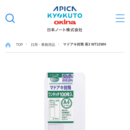
本
学習帳
検
文
メ
索
ニ
へ
ュ
す
ス
ー
学用品
を
る
キ
マドアキ封筒 長3 WT32WH
TOP
日用・事務用品
開
閉
ッ
ノート・メモ
プ
ファイル・バインダー
日用・事務用品
特集・コラム