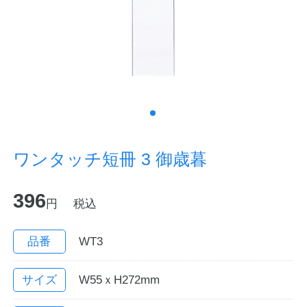
ノートの豆知識
探求・自主学習のすすめ
工場フォトツアー
アンケート
ワンタッチ短冊 3 御歳暮
公式オンラインショップ
396
円
税込
企業情報
SDGsと未来
カタログ
お知らせ
品番
WT3
お問い合わせ
プライバシーポリシー
サイズ
W55ｘH272mm
English