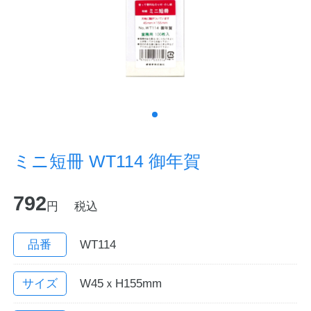
ノートの豆知識
探求・自主学習のすすめ
工場フォトツアー
アンケート
ミニ短冊 WT114 御年賀
公式オンラインショップ
792
円
税込
企業情報
SDGsと未来
カタログ
お知らせ
品番
WT114
お問い合わせ
プライバシーポリシー
サイズ
W45ｘH155mm
English