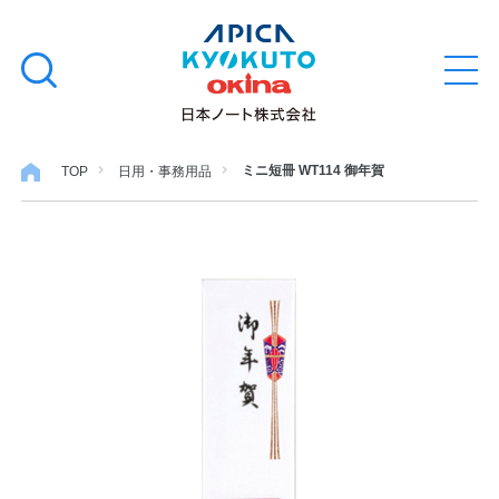
本
学習帳
検
文
メ
索
ニ
へ
ュ
す
ス
ー
学用品
を
る
キ
ミニ短冊 WT114 御年賀
TOP
日用・事務用品
開
閉
ッ
ノート・メモ
プ
ファイル・バインダー
日用・事務用品
特集・コラム