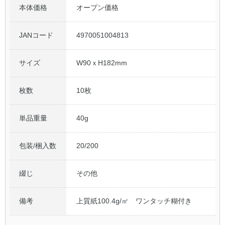
本体価格
オープン価格
JANコード
4970051004813
サイズ
W90ｘH182mm
枚数
10枚
単品重量
40g
包装/梱入数
20/200
綴じ
その他
備考
上質紙100.4g/㎡ ワンタッチ糊付き