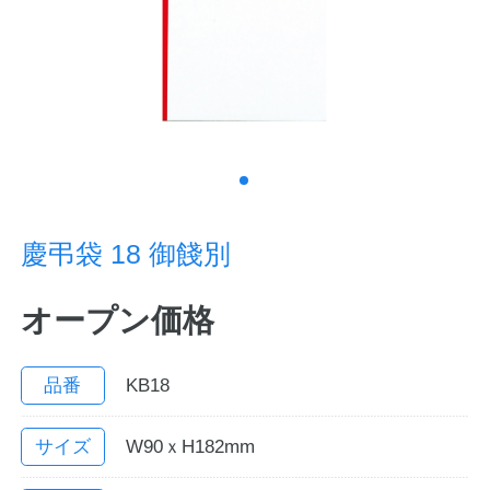
ノートの豆知識
探求・自主学習のすすめ
工場フォトツアー
アンケート
慶弔袋 18 御餞別
公式オンラインショップ
オープン価格
企業情報
SDGsと未来
カタログ
お知らせ
品番
KB18
お問い合わせ
プライバシーポリシー
サイズ
W90ｘH182mm
English