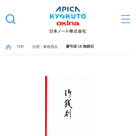
本
学習帳
検
文
メ
索
ニ
へ
ュ
す
ス
ー
学用品
を
る
キ
慶弔袋 18 御餞別
TOP
日用・事務用品
開
閉
ッ
ノート・メモ
プ
ファイル・バインダー
日用・事務用品
特集・コラム