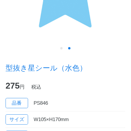
ノートの豆知識
探求・自主学習のすすめ
工場フォトツアー
アンケート
型抜き星シール（水色）
公式オンラインショップ
275
円
税込
企業情報
SDGsと未来
カタログ
お知らせ
品番
PS846
お問い合わせ
プライバシーポリシー
サイズ
W105×H170mm
English