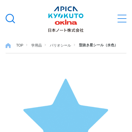
本
学習帳
検
文
メ
索
ニ
へ
ュ
す
ス
ー
学用品
を
る
キ
型抜き星シール（水色）
TOP
学用品
パリオシール
開
閉
ッ
ノート・メモ
プ
ファイル・バインダー
日用・事務用品
特集・コラム