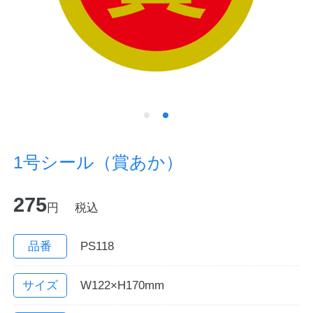
ノートの豆知識
探求・自主学習のすすめ
工場フォトツアー
アンケート
1号シール（賞あか）
公式オンラインショップ
275
円
税込
企業情報
SDGsと未来
カタログ
お知らせ
品番
PS118
お問い合わせ
プライバシーポリシー
サイズ
W122×H170mm
English