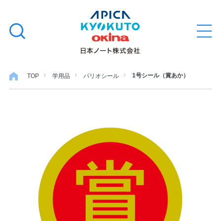
本
学習帳
検
文
メ
索
ニ
へ
ュ
す
ス
ー
学用品
を
る
キ
1号シール（賞あか）
TOP
学用品
パリオシール
開
閉
ッ
ノート・メモ
プ
ファイル・バインダー
日用・事務用品
特集・コラム