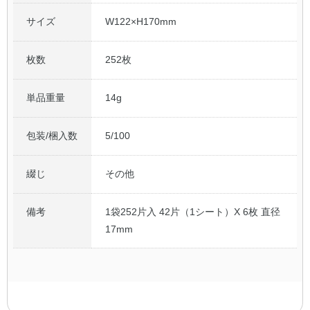
サイズ
W122×H170mm
枚数
252枚
単品重量
14g
包装/梱入数
5/100
綴じ
その他
備考
1袋252片入 42片（1シート）X 6枚 直径
17mm