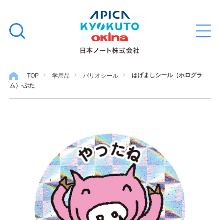
本
学習帳
検
文
メ
索
ニ
へ
ュ
す
ス
ー
学用品
を
る
キ
はげましシール（ホログラ
TOP
学用品
パリオシール
開
ム）-ぶた
閉
ッ
ノート・メモ
プ
ファイル・バインダー
日用・事務用品
特集・コラム