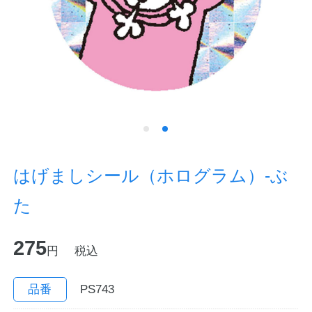
ノートの豆知識
探求・自主学習のすすめ
工場フォトツアー
アンケート
公式オンラインショップ
はげましシール（ホログラム）-ぶ
た
企業情報
SDGsと未来
275
カタログ
お知らせ
円
税込
お問い合わせ
プライバシーポリシー
品番
PS743
English