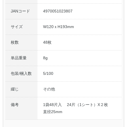
JANコード
4970051023807
サイズ
W120ｘH193mm
枚数
48枚
単品重量
8g
包装/梱入数
5/100
綴じ
その他
備考
1袋48片入 24片（1シート）X２枚
直径25mm