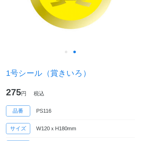
ノートの豆知識
探求・自主学習のすすめ
工場フォトツアー
アンケート
1号シール（賞きいろ）
公式オンラインショップ
275
円
税込
企業情報
SDGsと未来
カタログ
お知らせ
品番
PS116
お問い合わせ
プライバシーポリシー
サイズ
W120ｘH180mm
English