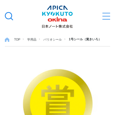
本
学習帳
検
文
メ
索
ニ
へ
ュ
す
ス
ー
学用品
を
る
キ
1号シール（賞きいろ）
TOP
学用品
パリオシール
開
閉
ッ
ノート・メモ
プ
ファイル・バインダー
日用・事務用品
特集・コラム