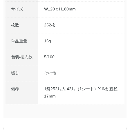
サイズ
W120ｘH180mm
枚数
252枚
単品重量
16g
包装/梱入数
5/100
綴じ
その他
備考
1袋252片入 42片（1シート）X 6枚 直径
17mm