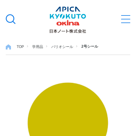
本
学習帳
検
文
メ
索
ニ
へ
ュ
す
ス
ー
学用品
を
る
キ
2号シール
TOP
学用品
パリオシール
開
閉
ッ
ノート・メモ
プ
ファイル・バインダー
日用・事務用品
特集・コラム