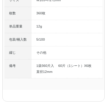
枚数
360枚
単品重量
12g
包装/梱入数
5/100
綴じ
その他
備考
1袋360片入 60片（1シート）X6枚
直径12mm