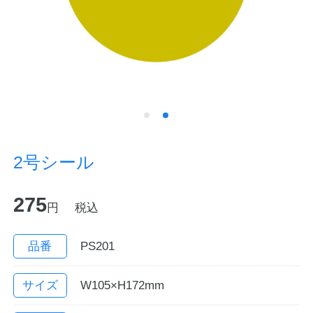
ノートの豆知識
探求・自主学習のすすめ
工場フォトツアー
アンケート
2号シール
公式オンラインショップ
275
円
税込
企業情報
SDGsと未来
カタログ
お知らせ
品番
PS201
お問い合わせ
プライバシーポリシー
サイズ
W105×H172mm
English