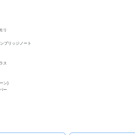
モリ
ge/ケンブリッジノート
ラス
ーン)
パー