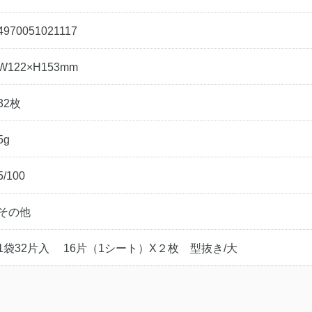
4970051021117
W122×H153mm
32枚
5g
5/100
その他
1袋32片入 16片（1シート）X２枚 型抜き/大