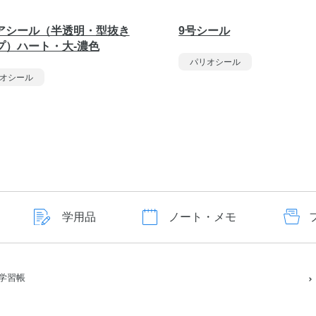
アシール（半透明・型抜き
9号シール
プ）ハート・大-濃色
パリオシール
オシール
学用品
ノート・メモ
学習帳