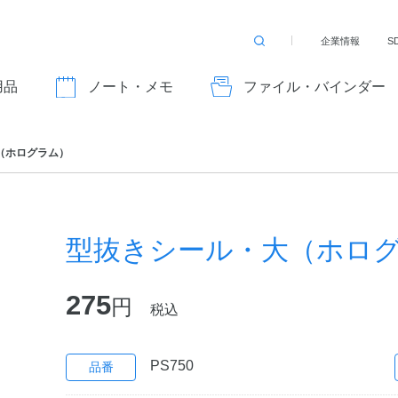
企業情報
S
検
索
す
用品
ノート・メモ
ファイル・バインダー
る
（ホログラム）
型抜きシール・大（ホロ
275
円
税込
PS750
品番