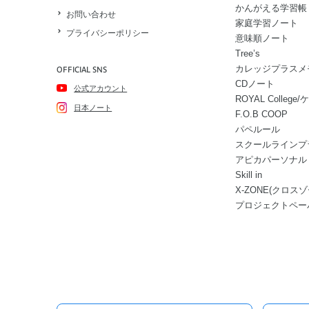
かんがえる学習帳
お問い合わせ
家庭学習ノート
プライバシーポリシー
意味順ノート
Tree’s
カレッジプラスメ
OFFICIAL SNS
CDノート
公式アカウント
ROYAL Colle
日本ノート
F.O.B COOP
パペルール
スクールラインプ
アピカパーソナル
Skill in
X-ZONE(クロスゾ
プロジェクトペー