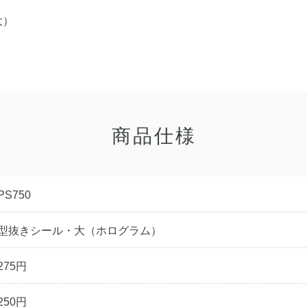
大）
商品仕様
PS750
型抜きシール・大（ホログラム）
275円
250円