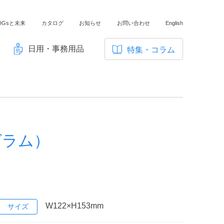
DGsと未来
カタログ
お知らせ
お問い合わせ
English
日用・事務用品
特集・コラム
サ
イ
ノートの豆知識
ト
探求・自主学習のすすめ
内
メ
工場フォトツアー
ニ
グラム）
アンケート
ュ
ー
W122×H153mm
サイズ