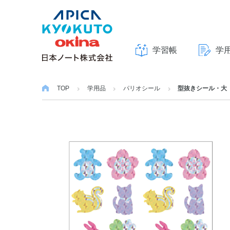
学習帳
学
本
文
TOP
学用品
パリオシール
型抜きシール・大
へ
ス
キ
ッ
プ