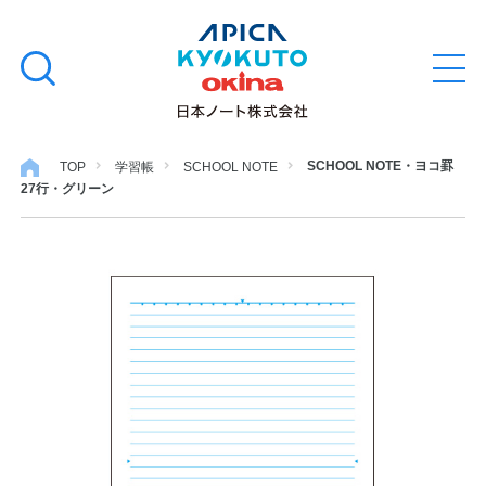
本
学習帳
検
文
メ
索
ニ
へ
ュ
す
ス
ー
学用品
を
る
キ
SCHOOL NOTE・ヨコ罫
TOP
学習帳
SCHOOL NOTE
開
27行・グリーン
閉
ッ
ノート・メモ
プ
ファイル・バインダー
日用・事務用品
特集・コラム