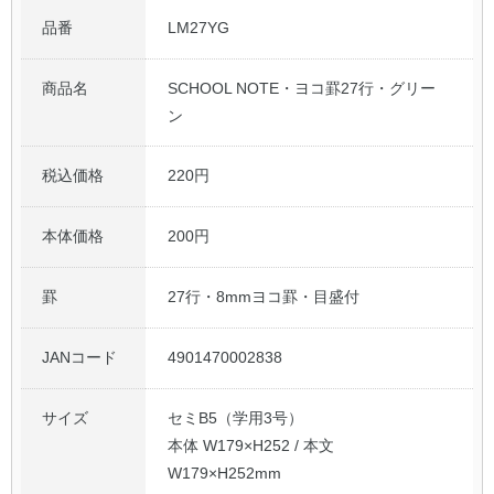
品番
LM27YG
公式アカウント
商品名
SCHOOL NOTE・ヨコ罫27行・グリー
日本ノート
ン
税込価格
220円
本体価格
200円
罫
27行・8mmヨコ罫・目盛付
JANコード
4901470002838
サイズ
セミB5（学用3号）
本体 W179×H252 / 本文
W179×H252mm