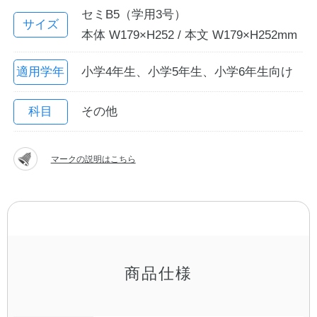
セミB5（学用3号）
サイズ
本体 W179×H252 / 本文 W179×H252mm
適用学年
小学4年生、小学5年生、小学6年生向け
科目
その他
マークの説明はこちら
教職員の皆さまへ
法人のお客様へ
OEMご希望の方へ
商品仕様