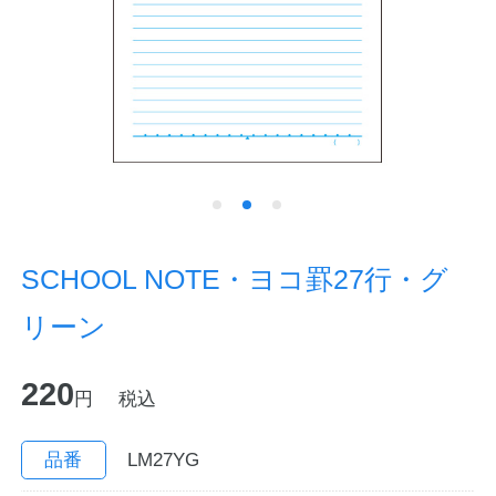
ノートの豆知識
探求・自主学習のすすめ
工場フォトツアー
アンケート
公式オンラインショップ
SCHOOL NOTE・ヨコ罫27行・グ
リーン
企業情報
SDGsと未来
220
カタログ
お知らせ
円
税込
お問い合わせ
プライバシーポリシー
品番
LM27YG
English