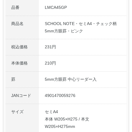
品番
LMCA45GP
公式アカウント
商品名
SCHOOL NOTE・セミA4・チェック柄
日本ノート
5mm方眼罫・ピンク
税込価格
231円
本体価格
210円
罫
5mm方眼罫 中心リーダー入
JANコード
4901470059276
サイズ
セミA4
本体 W205×H275 / 本文
W205×H275mm