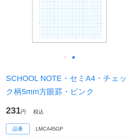
ノートの豆知識
探求・自主学習のすすめ
工場フォトツアー
アンケート
公式オンラインショップ
SCHOOL NOTE・セミA4・チェッ
ク柄5mm方眼罫・ピンク
企業情報
SDGsと未来
231
カタログ
お知らせ
円
税込
お問い合わせ
プライバシーポリシー
品番
LMCA45GP
English