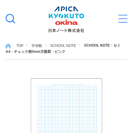
本
学習帳
検
文
メ
索
ニ
へ
ュ
す
ス
ー
学用品
を
る
キ
SCHOOL NOTE・セミ
TOP
学習帳
SCHOOL NOTE
開
A4・チェック柄5mm方眼罫・ピンク
閉
ッ
ノート・メモ
プ
ファイル・バインダー
日用・事務用品
特集・コラム