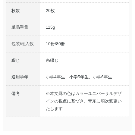
枚数
20枚
単品重量
115g
包装/梱入数
10冊/80冊
綴じ
糸綴じ
適用学年
小学4年生、小学5年生、小学6年生
備考
※本文罫の色はカラーユニバーサルデザ
インの視点に基づき、青系に順次変更い
たします