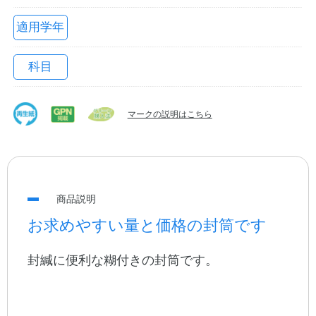
適用学年
科目
マークの説明はこちら
教職員の皆さまへ
商品説明
法人のお客様へ
お求めやすい量と価格の封筒です
封緘に便利な糊付きの封筒です。
OEMご希望の方へ