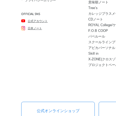
プライバシーポリシー
意味順ノート
Tree’s
カレッジプラスメ
OFFICIAL SNS
CDノート
公式アカウント
ROYAL Colle
日本ノート
F.O.B COOP
パペルール
スクールラインプ
アピカパーソナル
Skill in
X-ZONE(クロスゾ
プロジェクトペー
公式オンラインショップ