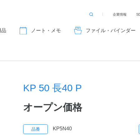
企業情報
S
検
索
す
用品
ノート・メモ
ファイル・バインダー
る
KP 50 長40 P
オープン価格
KP5N40
品番