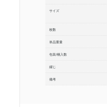
サイズ
枚数
単品重量
包装/梱入数
綴じ
備考