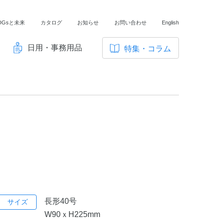
DGsと未来
カタログ
お知らせ
お問い合わせ
English
日用・事務用品
特集・コラム
サ
イ
ノートの豆知識
ト
探求・自主学習のすすめ
内
メ
工場フォトツアー
ニ
アンケート
ュ
ー
長形40号
サイズ
W90ｘH225mm