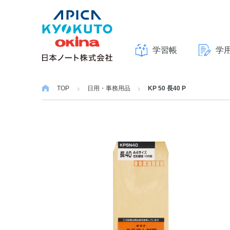
学習帳
学
本
文
TOP
日用・事務用品
KP 50 長40 P
へ
ス
キ
ッ
プ