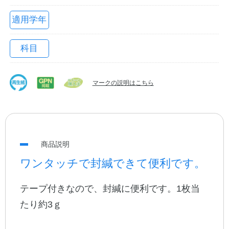
適用学年
科目
マークの説明はこちら
教職員の皆さまへ
商品説明
法人のお客様へ
ワンタッチで封緘できて便利です。
テープ付きなので、封緘に便利です。1枚当
OEMご希望の方へ
たり約3ｇ