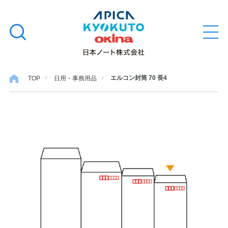
本
学習帳
検
文
メ
索
ニ
へ
ュ
す
ス
ー
学用品
を
る
キ
エルコン封筒 70 長4
TOP
日用・事務用品
開
閉
ッ
ノート・メモ
プ
ファイル・バインダー
日用・事務用品
特集・コラム