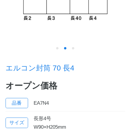
ノートの豆知識
探求・自主学習のすすめ
工場フォトツアー
アンケート
エルコン封筒 70 長4
公式オンラインショップ
オープン価格
企業情報
SDGsと未来
カタログ
お知らせ
品番
EA7N4
お問い合わせ
プライバシーポリシー
長形4号
サイズ
W90×H205mm
English