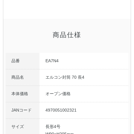
公式アカウント
日本ノート
商品仕様
品番
EA7N4
商品名
エルコン封筒 70 長4
本体価格
オープン価格
JANコード
4970051002321
サイズ
長形4号
W90×H205mm