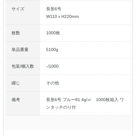
サイズ
長形6号
W110ｘH220mm
枚数
1000枚
単品重量
5100g
包装/梱入数
-/1000
綴じ
その他
備考
長形6号 ブルー81.4g/㎡ 1000枚箱入 ワ
ンタッチのり付