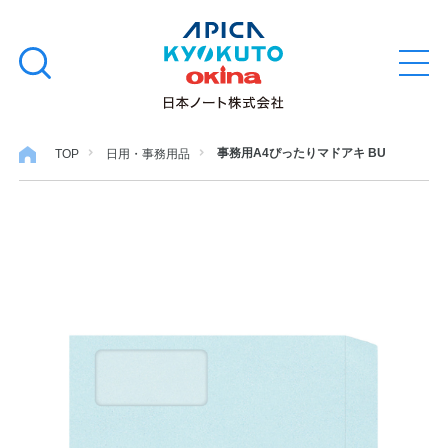
本
学習帳
検
文
メ
索
ニ
へ
ュ
す
ス
ー
学用品
を
る
キ
事務用A4ぴったりマドアキ BU
TOP
日用・事務用品
開
閉
ッ
ノート・メモ
プ
ファイル・バインダー
日用・事務用品
特集・コラム