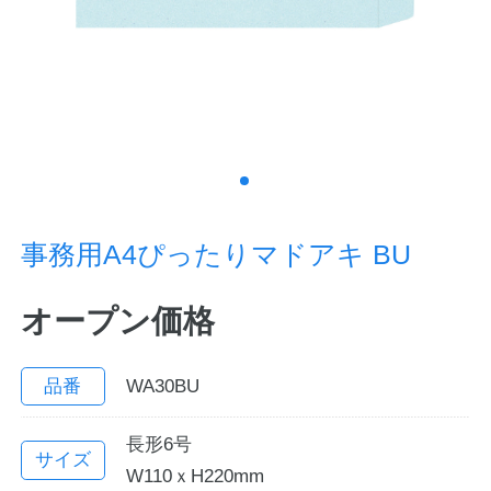
ノートの豆知識
探求・自主学習のすすめ
工場フォトツアー
アンケート
事務用A4ぴったりマドアキ BU
公式オンラインショップ
オープン価格
企業情報
SDGsと未来
カタログ
お知らせ
品番
WA30BU
お問い合わせ
プライバシーポリシー
長形6号
サイズ
W110ｘH220mm
English