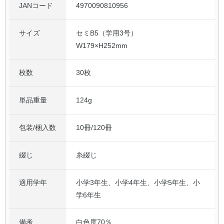
JANコード
4970090810956
サイズ
セミB5（学用3号）
W179×H252mm
枚数
30枚
単品重量
124g
包装/梱入数
10冊/120冊
綴じ
糸綴じ
適用学年
小学3年生、小学4年生、小学5年生、小
学6年生
備考
白色度70％