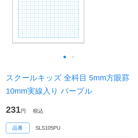
ノートの豆知識
探求・自主学習のすすめ
工場フォトツアー
アンケート
公式オンラインショップ
スクールキッズ 全科目 5mm方眼罫
10mm実線入り パープル
企業情報
SDGsと未来
231
カタログ
お知らせ
円
税込
お問い合わせ
プライバシーポリシー
品番
SLS105PU
English