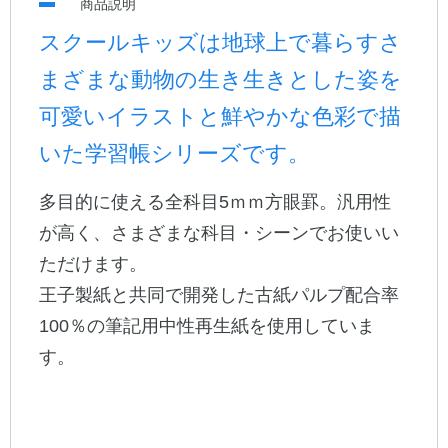
商品説明
スクールキッズは地球上で暮らすさ
公式アカウント
まざまな動物の生き生きとした姿を
日本ノート
可愛いイラストと鮮やかな色彩で描
いた学習帳シリーズです。
多目的に使える全科目5ｍｍ方眼罫。汎用性
が高く、さまざまな科目・シーンでお使いい
ただけます。
王子製紙と共同で開発した古紙パルプ配合率
100％の筆記用中性再生紙を使用していま
す。