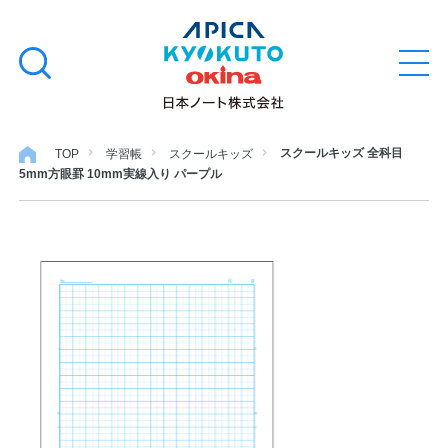
本
学習帳
検
文
メ
索
ニ
へ
ュ
す
ス
ー
学用品
を
る
キ
スクールキッズ 全科目
TOP
学習帳
スクールキッズ
開
5mm方眼罫 10mm実線入り パープル
閉
ッ
ノート・メモ
プ
ファイル・バインダー
日用・事務用品
特集・コラム