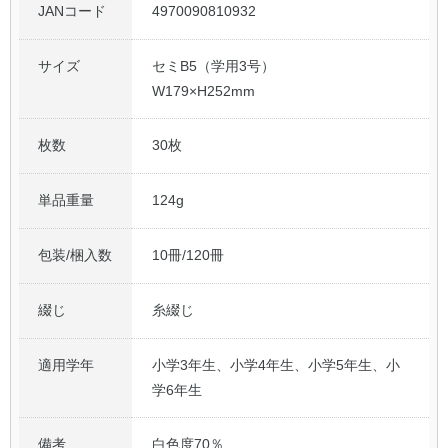
JANコード
4970090810932
サイズ
セミB5（学用3号）
W179×H252mm
枚数
30枚
単品重量
124g
包装/梱入数
10冊/120冊
綴じ
糸綴じ
適用学年
小学3年生、小学4年生、小学5年生、小
学6年生
備考
白色度70％