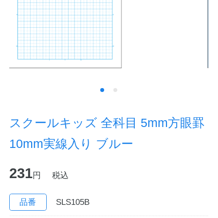
ノートの豆知識
探求・自主学習のすすめ
工場フォトツアー
アンケート
公式オンラインショップ
スクールキッズ 全科目 5mm方眼罫
10mm実線入り ブルー
企業情報
SDGsと未来
231
カタログ
お知らせ
円
税込
お問い合わせ
プライバシーポリシー
品番
SLS105B
English