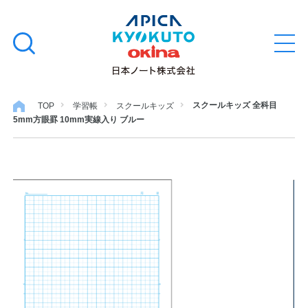
本
学習帳
検
文
メ
索
ニ
へ
ュ
す
ス
ー
学用品
を
る
キ
スクールキッズ 全科目
TOP
学習帳
スクールキッズ
開
5mm方眼罫 10mm実線入り ブルー
閉
ッ
ノート・メモ
プ
ファイル・バインダー
日用・事務用品
特集・コラム