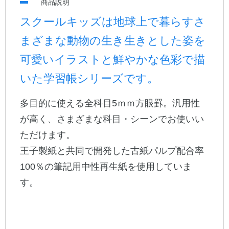
商品説明
スクールキッズは地球上で暮らすさ
公式アカウント
まざまな動物の生き生きとした姿を
日本ノート
可愛いイラストと鮮やかな色彩で描
いた学習帳シリーズです。
多目的に使える全科目5ｍｍ方眼罫。汎用性
が高く、さまざまな科目・シーンでお使いい
ただけます。
王子製紙と共同で開発した古紙パルプ配合率
100％の筆記用中性再生紙を使用していま
す。