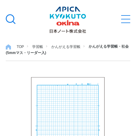
本
学習帳
検
文
メ
索
ニ
へ
ュ
す
ス
ー
学用品
を
る
キ
かんがえる学習帳・社会
TOP
学習帳
かんがえる学習帳
開
(5mmマス・リーダー入)
閉
ッ
ノート・メモ
プ
ファイル・バインダー
日用・事務用品
特集・コラム