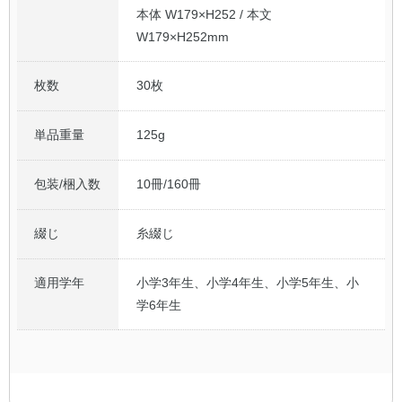
本体 W179×H252 / 本文
W179×H252mm
枚数
30枚
単品重量
125g
包装/梱入数
10冊/160冊
綴じ
糸綴じ
適用学年
小学3年生、小学4年生、小学5年生、小
学6年生