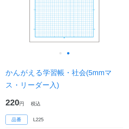
ノートの豆知識
探求・自主学習のすすめ
工場フォトツアー
アンケート
公式オンラインショップ
かんがえる学習帳・社会(5mmマ
ス・リーダー入)
企業情報
SDGsと未来
220
カタログ
お知らせ
円
税込
お問い合わせ
プライバシーポリシー
品番
L225
English