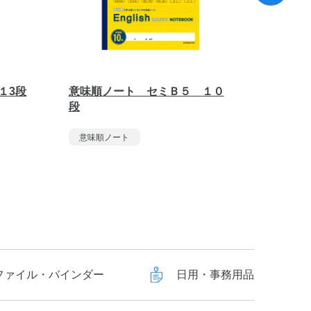
１3段
意味順ノート セミＢ５ １０
意味順
段
意味順
意味順ノート
ファイル・バインダー
日用・事務用品