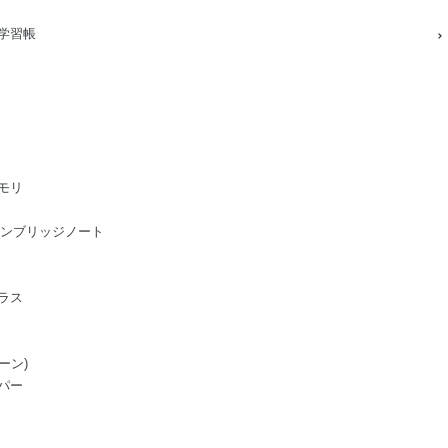
学習帳
モリ
ge/ケンブリッジノート
ラス
ーン)
パー