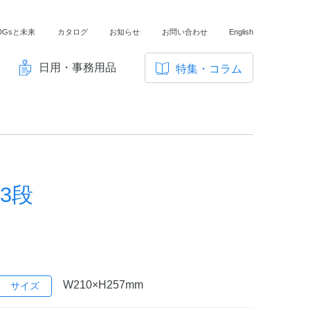
DGsと未来
カタログ
お知らせ
お問い合わせ
English
日用・事務用品
特集・コラム
サ
イ
ノートの豆知識
ト
探求・自主学習のすすめ
内
メ
工場フォトツアー
ニ
3段
アンケート
ュ
ー
W210×H257mm
サイズ