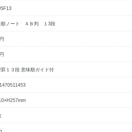
5F13
味順ノート ＡＢ判 １3段
5円
0円
習罫１３段 意味順ガイド付
1470511453
10×H257mm
枚
g