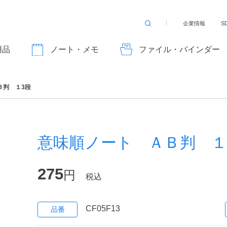
企業情報
S
検
索
す
用品
ノート・メモ
ファイル・バインダー
る
Ｂ判 １3段
意味順ノート ＡＢ判 １
275
円
税込
CF05F13
品番