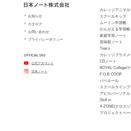
カレッジアニマル
スクールキッズ
お知らせ
ムーミン学習帳
カタログ
かんがえる学習帳
お問い合わせ
家庭学習ノート
プライバシーポリシー
意味順ノート
Tree’s
カレッジプラスメ
OFFICIAL SNS
CDノート
公式アカウント
ROYAL Colle
日本ノート
F.O.B COOP
パペルール
スクールラインプ
アピカパーソナル
Skill in
X-ZONE(クロスゾ
プロジェクトペー