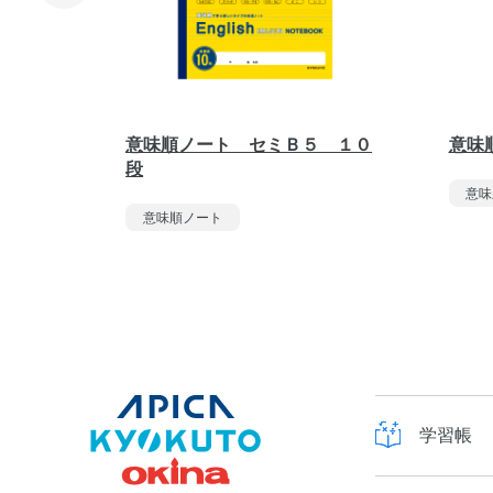
意味順ノート セミＢ５ １０
意味
段
意味
意味順ノート
学習帳