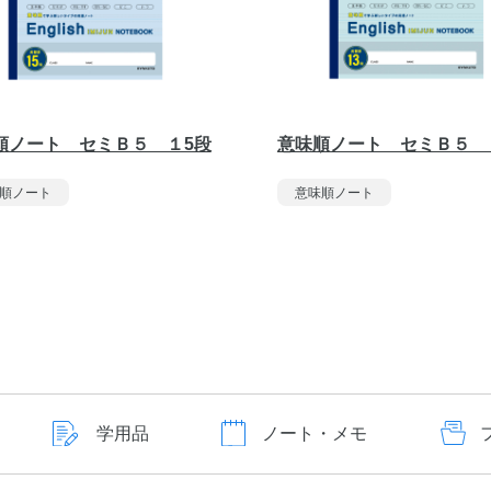
順ノート セミＢ５ １5段
意味順ノート セミＢ５ 
順ノート
意味順ノート
学用品
ノート・メモ