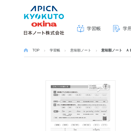
学習帳
学
本
文
TOP
学習帳
意味順ノート
意味順ノート Ａ
へ
ス
キ
ッ
プ