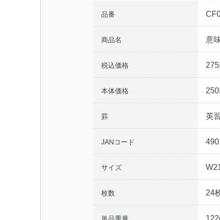
CF0
品番
意
商品名
27
税込価格
25
本体価格
英
罫
490
JANコード
W2
サイズ
24
枚数
122
単品重量