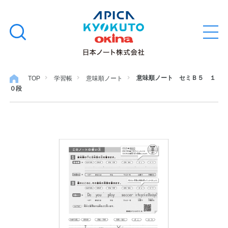
本
学習帳
検
文
メ
索
ニ
へ
ュ
す
ス
ー
学用品
を
る
キ
意味順ノート セミＢ５ １
TOP
学習帳
意味順ノート
開
０段
閉
ッ
ノート・メモ
プ
ファイル・バインダー
日用・事務用品
特集・コラム