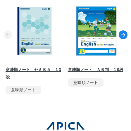
意味順ノート セミＢ５ １3
意味順ノート ＡＢ判 １0段
段
意味順ノート
意味順ノート