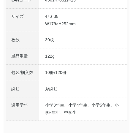
サイズ
セミB5
W179×H252mm
枚数
30枚
単品重量
122g
包装/梱入数
10冊/120冊
綴じ
糸綴じ
適用学年
小学3年生、小学4年生、小学5年生、小
学6年生、中学生