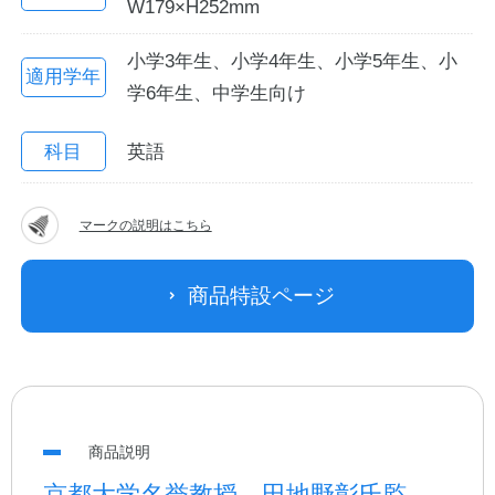
W179×H252mm
小学3年生、小学4年生、小学5年生、小
適用学年
学6年生、中学生向け
科目
英語
マークの説明はこちら
教職員の皆さまへ
商品特設ページ
法人のお客様へ
OEMご希望の方へ
商品説明
京都大学名誉教授 田地野彰氏監