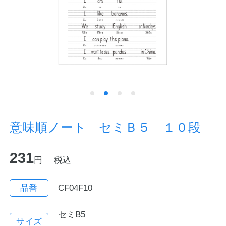
ノートの豆知識
探求・自主学習のすすめ
工場フォトツアー
アンケート
公式オンラインショップ
意味順ノート セミＢ５ １０段
企業情報
SDGsと未来
231
円
税込
カタログ
お知らせ
品番
CF04F10
お問い合わせ
プライバシーポリシー
セミB5
English
サイズ