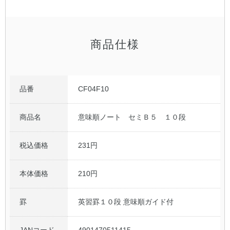
商品仕様
品番
CF04F10
商品名
意味順ノート セミＢ５ １０段
税込価格
231円
本体価格
210円
罫
英習罫１０段 意味順ガイド付
JANコード
4901470511415