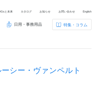
DGsと未来
カタログ
お知らせ
お問い合わせ
English
日用・事務用品
特集・コラム
サ
イ
ノートの豆知識
ト
探求・自主学習のすすめ
内
メ
工場フォトツアー
ニ
A5 ルーシー・ヴァンペルト
アンケート
ュ
ー