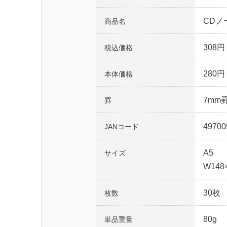
CDノ
商品名
308円
税込価格
280円
本体価格
7mm
罫
49700
JANコード
A5
サイズ
W148
30枚
枚数
80g
単品重量