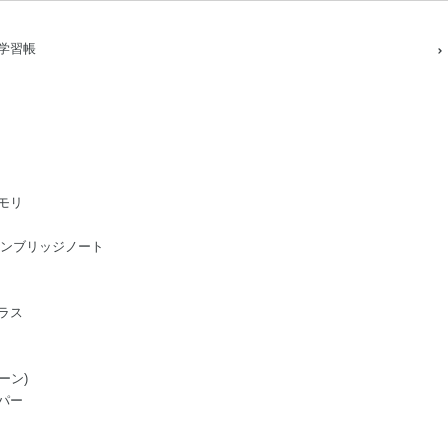
学習帳
モリ
ge/ケンブリッジノート
ラス
ーン)
パー