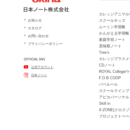
カレッジアニマル
スクールキッズ
お知らせ
ムーミン学習帳
カタログ
かんがえる学習帳
お問い合わせ
家庭学習ノート
プライバシーポリシー
意味順ノート
Tree’s
カレッジプラスメ
OFFICIAL SNS
CDノート
公式アカウント
ROYAL Colle
日本ノート
F.O.B COOP
パペルール
スクールラインプ
アピカパーソナル
Skill in
X-ZONE(クロスゾ
プロジェクトペー