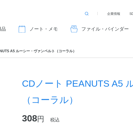
企業情報
S
検
索
す
用品
ノート・メモ
ファイル・バインダー
る
ANUTS A5 ルーシー・ヴァンペルト（コーラル）
CDノート PEANUTS 
（コーラル）
308
円
税込