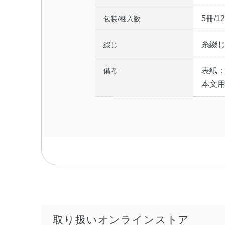
5冊/1
包装/梱入数
糸綴
綴じ
表紙
備考
本文
取り扱いオンラインストア