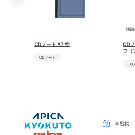
CDノート A7 空
CDノ
フ（
CDノート
CD
学習帳