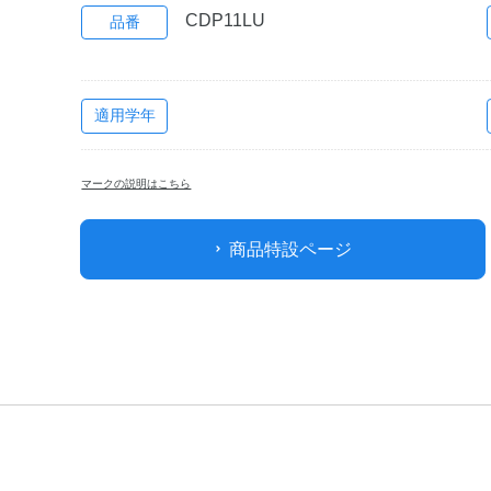
CDP11LU
品番
適用学年
マークの説明はこちら
商品特設ページ