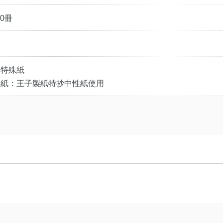
20冊
じ
：特殊紙
用紙：王子製紙特抄中性紙使用