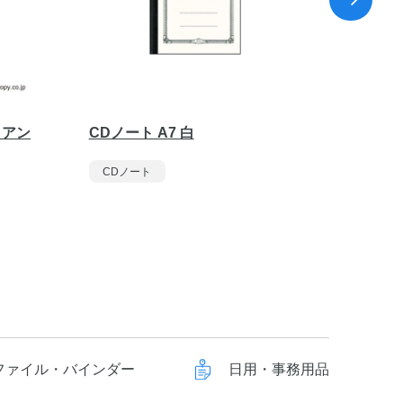
5 アン
CDノート A7 白
CDノー
ー・ブ
CDノート
CDノ
ファイル・バインダー
日用・事務用品