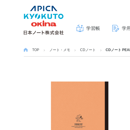
学習帳
学
本
文
TOP
ノート・メモ
CDノート
CDノート PE
へ
ス
キ
ッ
プ