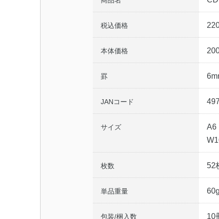
商品名
22
税込価格
20
本体価格
6m
罫
49
JANコード
A6
サイズ
W1
52
枚数
60
単品重量
10
包装/梱入数