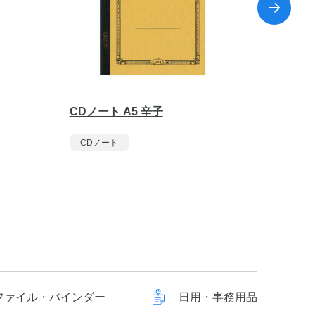
CDノート A5 辛子
CDノー
CDノート
CDノ
ファイル・バインダー
日用・事務用品