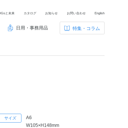
DGsと未来
カタログ
お知らせ
お問い合わせ
English
日用・事務用品
特集・コラム
サ
イ
ノートの豆知識
ト
探求・自主学習のすすめ
内
メ
工場フォトツアー
ニ
アンケート
ュ
ー
A6
サイズ
W105×H148mm