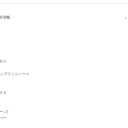
学習帳
モリ
ge/ケンブリッジノート
ラス
ーン)
パー