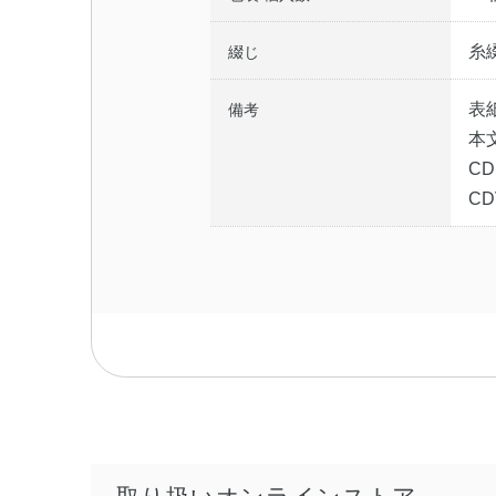
糸
綴じ
表
備考
本
C
C