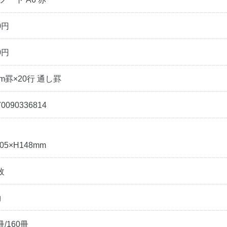
0円
0円
m罫×20行 通し罫
70090336814
05×H148mm
枚
g
冊/160冊