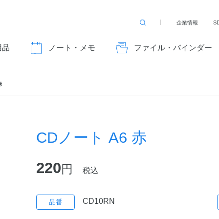
企業情報
S
検
索
す
用品
ノート・メモ
ファイル・バインダー
る
赤
CDノート A6 赤
220
円
税込
CD10RN
品番