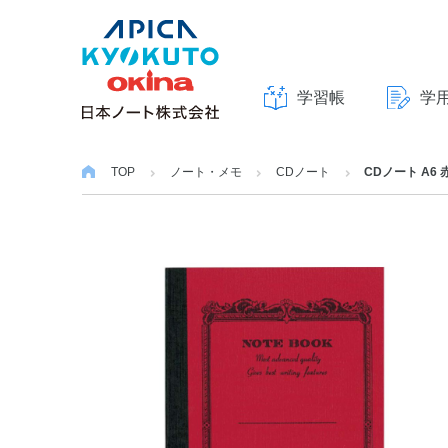
学習帳
学
本
文
TOP
ノート・メモ
CDノート
CDノート A6 
へ
ス
キ
ッ
プ