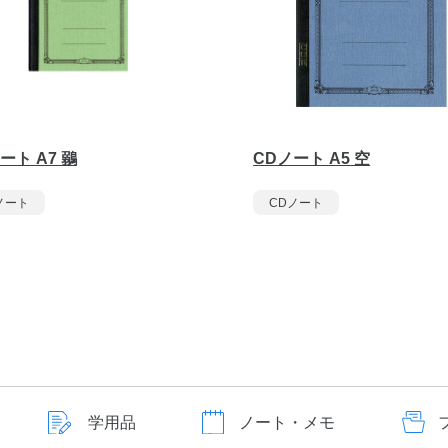
ート A7 鶸
CDノート A5 空
ノート
CDノート
学用品
ノート・メモ