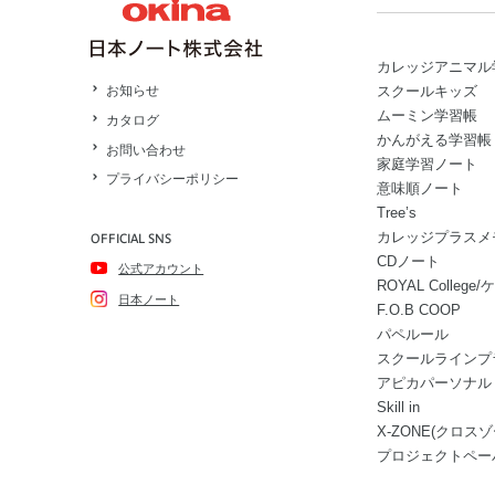
カレッジアニマル
スクールキッズ
お知らせ
ムーミン学習帳
カタログ
かんがえる学習帳
お問い合わせ
家庭学習ノート
プライバシーポリシー
意味順ノート
Tree’s
カレッジプラスメ
OFFICIAL SNS
CDノート
公式アカウント
ROYAL Colle
日本ノート
F.O.B COOP
パペルール
スクールラインプ
アピカパーソナル
Skill in
X-ZONE(クロスゾ
プロジェクトペー