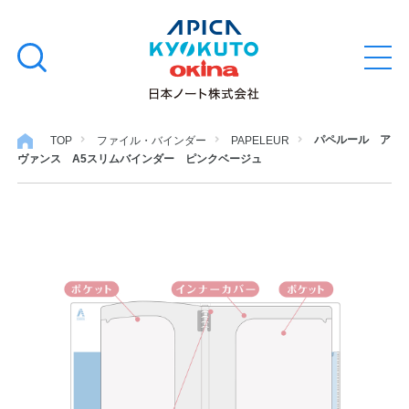
本
学習帳
検
文
メ
索
ニ
へ
ュ
す
ス
ー
学用品
を
る
キ
パペルール ア
TOP
ファイル・バインダー
PAPELEUR
開
ヴァンス A5スリムバインダー ピンクベージュ
閉
ッ
ノート・メモ
プ
ファイル・バインダー
日用・事務用品
特集・コラム