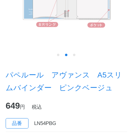
ノートの豆知識
探求・自主学習のすすめ
工場フォトツアー
アンケート
公式オンラインショップ
パペルール アヴァンス A5スリ
ムバインダー ピンクベージュ
企業情報
SDGsと未来
649
カタログ
お知らせ
円
税込
お問い合わせ
プライバシーポリシー
品番
LN54PBG
English