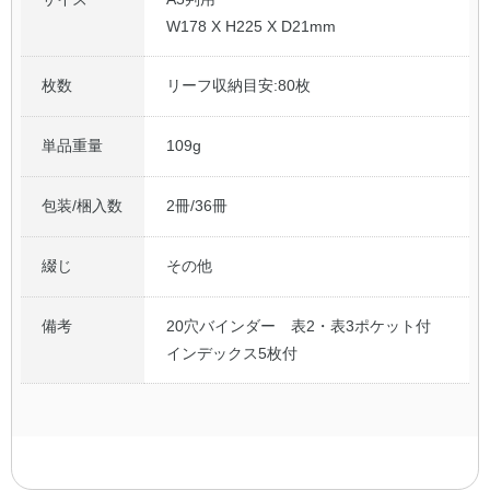
W178 X H225 X D21mm
枚数
リーフ収納目安:80枚
単品重量
109g
包装/梱入数
2冊/36冊
綴じ
その他
備考
20穴バインダー 表2・表3ポケット付
インデックス5枚付