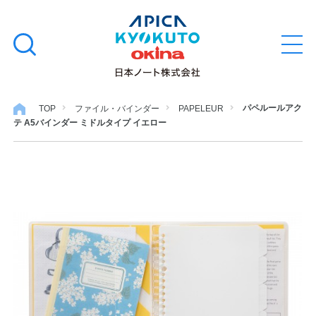
本
学習帳
検
文
メ
索
ニ
へ
ュ
す
ス
ー
学用品
を
る
キ
パペルールアク
TOP
ファイル・バインダー
PAPELEUR
開
テ A5バインダー ミドルタイプ イエロー
閉
ッ
ノート・メモ
プ
ファイル・バインダー
日用・事務用品
特集・コラム