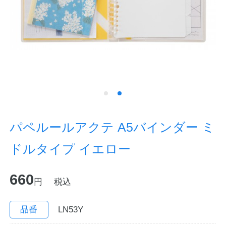
ノートの豆知識
探求・自主学習のすすめ
工場フォトツアー
アンケート
公式オンラインショップ
パペルールアクテ A5バインダー ミ
ドルタイプ イエロー
企業情報
SDGsと未来
660
カタログ
お知らせ
円
税込
お問い合わせ
プライバシーポリシー
品番
LN53Y
English