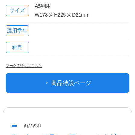
A5判用
サイズ
W178 X H225 X D21mm
適用学年
科目
マークの説明はこちら
教職員の皆さまへ
商品特設ページ
法人のお客様へ
OEMご希望の方へ
商品説明