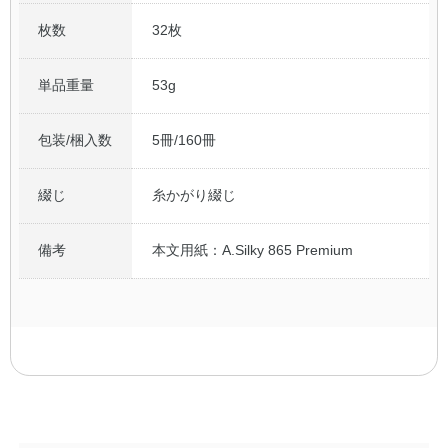
枚数
32枚
単品重量
53g
包装/梱入数
5冊/160冊
綴じ
糸かがり綴じ
備考
本文用紙：A.Silky 865 Premium