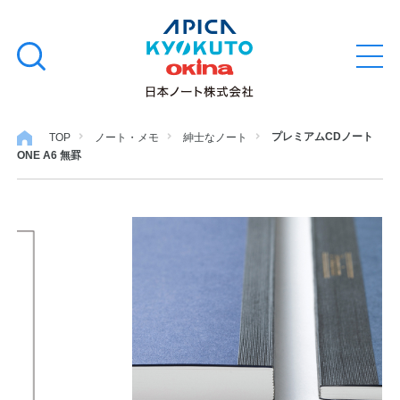
本
学習帳
検
文
メ
索
ニ
へ
ュ
す
ス
ー
学用品
を
る
キ
プレミアムCDノート
TOP
ノート・メモ
紳士なノート
開
ONE A6 無罫
閉
ッ
ノート・メモ
プ
ファイル・バインダー
日用・事務用品
特集・コラム