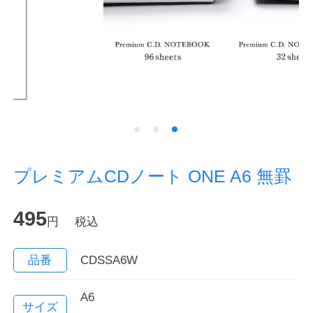
ノートの豆知識
探求・自主学習のすすめ
工場フォトツアー
アンケート
公式オンラインショップ
プレミアムCDノート ONE A6 無罫
企業情報
SDGsと未来
495
円
税込
カタログ
お知らせ
品番
CDSSA6W
お問い合わせ
プライバシーポリシー
A6
English
サイズ