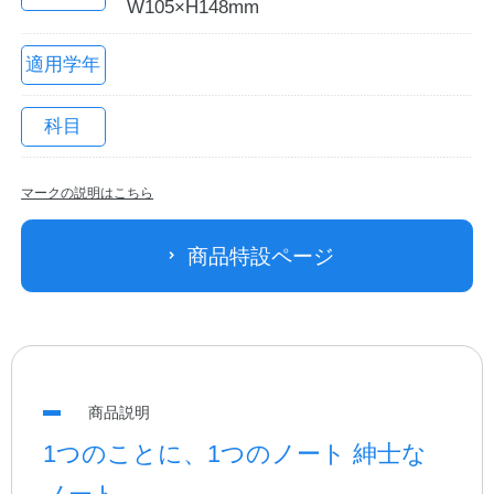
W105×H148mm
適用学年
科目
マークの説明はこちら
教職員の皆さまへ
商品特設ページ
法人のお客様へ
OEMご希望の方へ
商品説明
1つのことに、1つのノート 紳士な