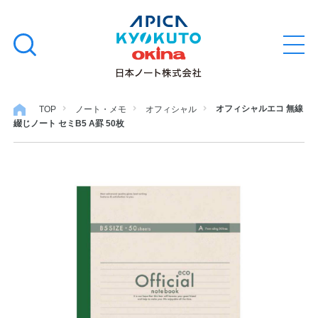
本
学習帳
検
文
メ
索
ニ
へ
ュ
す
ス
ー
学用品
を
る
キ
オフィシャルエコ 無線
TOP
ノート・メモ
オフィシャル
開
綴じノート セミB5 A罫 50枚
閉
ッ
ノート・メモ
プ
ファイル・バインダー
日用・事務用品
特集・コラム