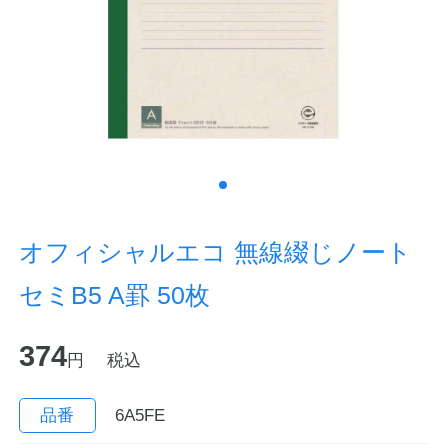
ノートの豆知識
探求・自主学習のすすめ
工場フォトツアー
アンケート
公式オンラインショップ
オフィシャルエコ 無線綴じノート
セミB5 A罫 50枚
企業情報
SDGsと未来
374
カタログ
お知らせ
円
税込
お問い合わせ
プライバシーポリシー
品番
6A5FE
English