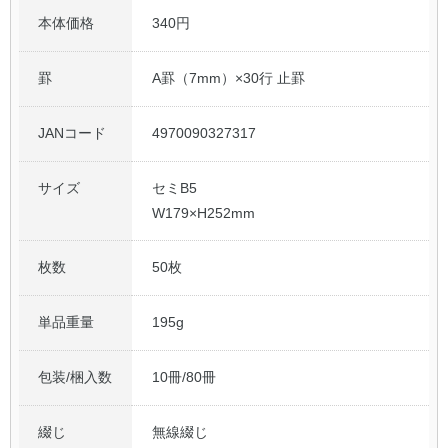
本体価格
340円
罫
A罫（7mm）×30行 止罫
JANコード
4970090327317
サイズ
セミB5
W179×H252mm
枚数
50枚
単品重量
195g
包装/梱入数
10冊/80冊
綴じ
無線綴じ