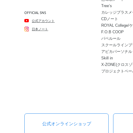
Tree’s
カレッジプラスメ
OFFICIAL SNS
CDノート
公式アカウント
ROYAL Colle
日本ノート
F.O.B COOP
パペルール
スクールラインプ
アピカパーソナル
Skill in
X-ZONE(クロスゾ
プロジェクトペー
公式オンラインショップ