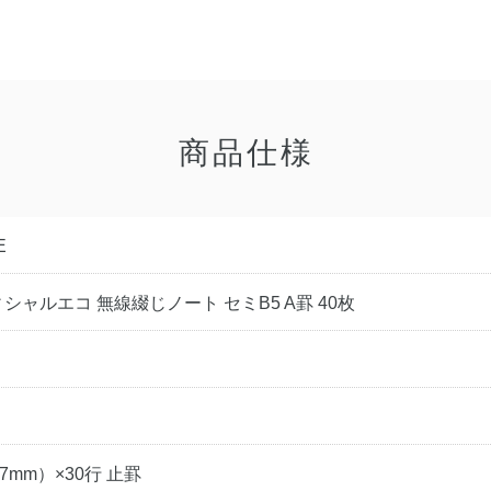
商品仕様
E
シャルエコ 無線綴じノート セミB5 A罫 40枚
7mm）×30行 止罫