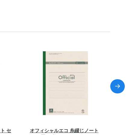
ト セ
オフィシャルエコ 糸綴じノート
オフィ