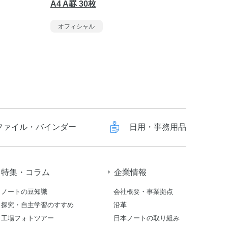
A4 A罫 30枚
ミB5 B
オフィシャル
オフィ
ファイル・バインダー
日用・事務用品
特集・コラム
企業情報
ノートの豆知識
会社概要・事業拠点
探究・自主学習のすすめ
沿革
工場フォトツアー
日本ノートの取り組み