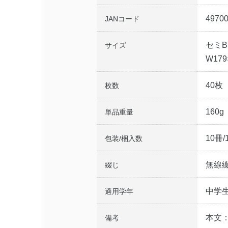
4970
JANコード
セミB
サイズ
W179
40枚
枚数
160g
単品重量
10冊/
包装/梱入数
無線
綴じ
中学
適用学年
本文：
備考