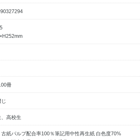
090327294
5
×H252mm
100冊
綴じ
生、高校生
古紙パルプ配合率100％筆記用中性再生紙 白色度70%