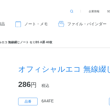
企業情報
S
検
索
す
用品
ノート・メモ
ファイル・バインダー
る
エコ 無線綴じノート セミB5 A罫 40枚
オフィシャルエコ 無線綴じノ
286
円
税込
6A4FE
品番