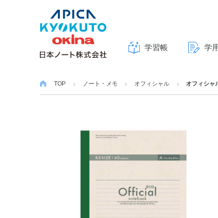
学習帳
学
本
文
TOP
ノート・メモ
オフィシャル
オフィシャル
へ
ス
キ
ッ
プ