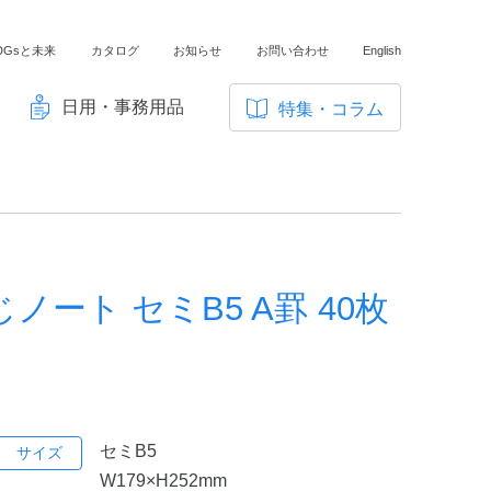
DGsと未来
カタログ
お知らせ
お問い合わせ
English
日用・事務用品
特集・コラム
サ
イ
ノートの豆知識
ト
探求・自主学習のすすめ
内
メ
工場フォトツアー
ニ
ート セミB5 A罫 40枚
アンケート
ュ
ー
セミB5
サイズ
W179×H252mm