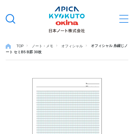
本
学習帳
検
文
メ
索
ニ
へ
ュ
す
ス
ー
学用品
を
る
キ
オフィシャル 糸綴じノ
TOP
ノート・メモ
オフィシャル
開
ート セミB5 B罫 30枚
閉
ッ
ノート・メモ
プ
ファイル・バインダー
日用・事務用品
特集・コラム