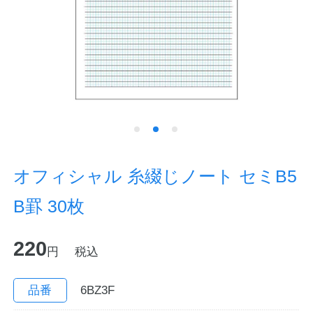
ノートの豆知識
探求・自主学習のすすめ
工場フォトツアー
アンケート
公式オンラインショップ
オフィシャル 糸綴じノート セミB5
B罫 30枚
企業情報
SDGsと未来
220
カタログ
お知らせ
円
税込
お問い合わせ
プライバシーポリシー
品番
6BZ3F
English