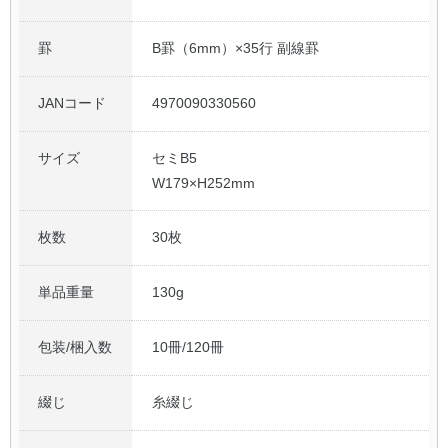
罫
B罫（6mm）×35行 副線罫
JANコード
4970090330560
サイズ
セミB5
W179×H252mm
枚数
30枚
単品重量
130g
包装/梱入数
10冊/120冊
綴じ
糸綴じ