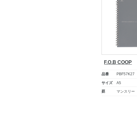
F.O.B COOP
品番
PBF57K27
サイズ
A5
罫
マンスリー
投
稿
ナ