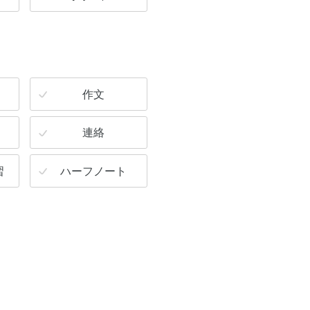
作文
連絡
習
ハーフノート