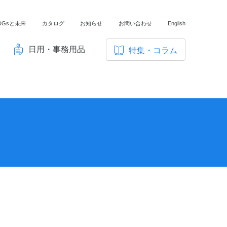
DGsと未来
カタログ
お知らせ
お問い合わせ
English
日用・事務用品
特集・コラム
サ
イ
ノートの豆知識
ト
探求・自主学習のすすめ
内
メ
工場フォトツアー
ニ
アンケート
ュ
ー