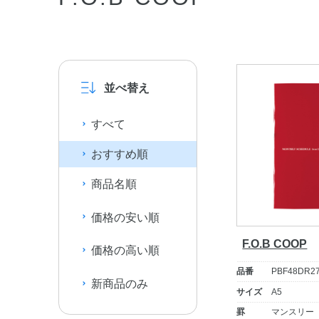
並べ替え
すべて
おすすめ順
商品名順
価格の安い順
F.O.B COOP
価格の高い順
品番
PBF48DR2
新商品のみ
サイズ
A5
罫
マンスリー