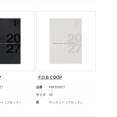
P
F.O.B COOP
27
品番
PBF55W27
サイズ
A6
リー（ブロック）
罫
マンスリー（ブロック）