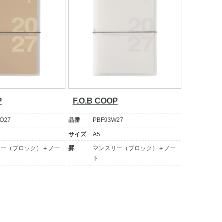
P
F.O.B COOP
O27
品番
PBF93W27
サイズ
A5
リー（ブロック）＋ノー
罫
マンスリー（ブロック）＋ノー
ト