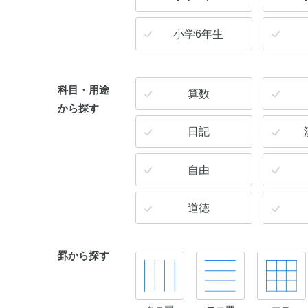
小学6年生
科目・用途
算数
から探す
日記
自由
道徳
罫から探す