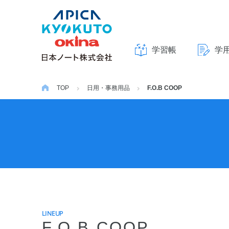
学習帳
学
本
文
TOP
日用・事務用品
F.O.B COOP
へ
ス
キ
ッ
プ
LINEUP
F.O.B COOP