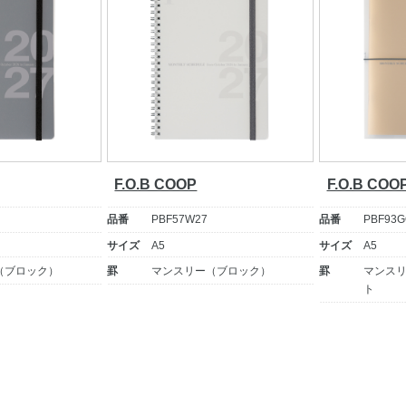
F.O.B COOP
F.O.B COO
品番
PBF57W27
品番
PBF93G
サイズ
A5
サイズ
A5
（ブロック）
罫
マンスリー（ブロック）
罫
マンス
ト