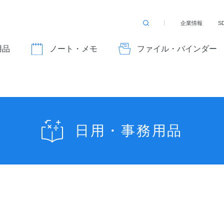
企業情報
S
検
索
す
用品
ノート・メモ
ファイル・バインダー
る
日用・事務用品