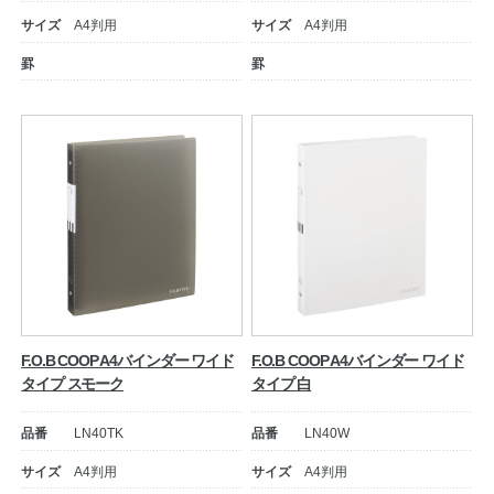
サイズ
A4判用
サイズ
A4判用
罫
罫
教職員の皆さまへ
法人のお客様へ
F.O.B COOP A4バインダー ワイド
F.O.B COOP A4バインダー ワイド
タイプ スモーク
タイプ 白
OEMご希望の方へ
品番
LN40TK
品番
LN40W
サイズ
A4判用
サイズ
A4判用