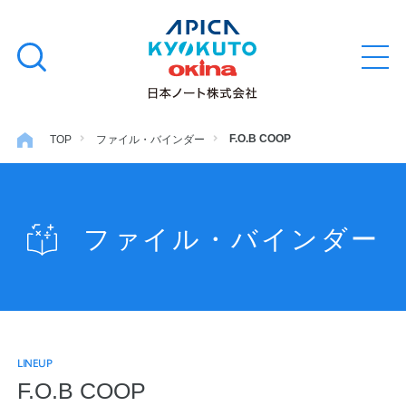
本
学習帳
検
文
メ
索
ニ
へ
ュ
す
ス
ー
学用品
を
る
キ
F.O.B COOP
TOP
ファイル・バインダー
開
閉
ッ
ノート・メモ
プ
ファイル・バインダー
ファイル・バインダー
日用・事務用品
LINEUP
特集・コラム
F.O.B COOP