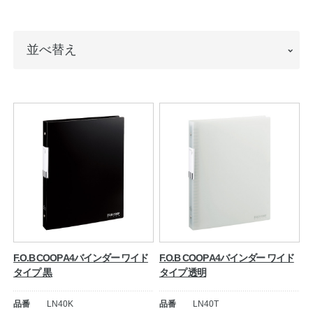
ノートの豆知識
並
並べ替え
探求・自主学習のすすめ
べ
工場フォトツアー
替
え
アンケート
公式オンラインショップ
企業情報
SDGsと未来
カタログ
お知らせ
F.O.B COOP A4バインダー ワイド
F.O.B COOP A4バインダー ワイド
タイプ 黒
タイプ 透明
お問い合わせ
プライバシーポリシー
品番
LN40K
品番
LN40T
English