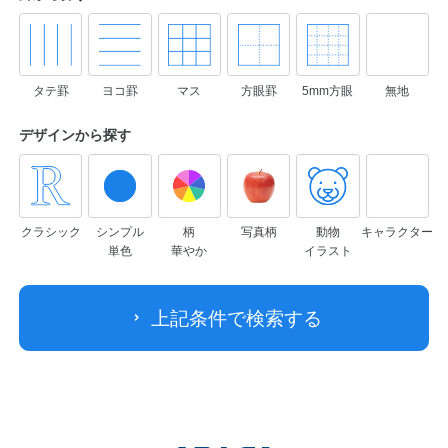
タテ罫
ヨコ罫
マス
方眼罫
5mm方眼
無地
デザインから
探す
クラシック
シンプル
柄
写真柄
動物
キャラクター
単色
華やか
イラスト
上記条件で検索する